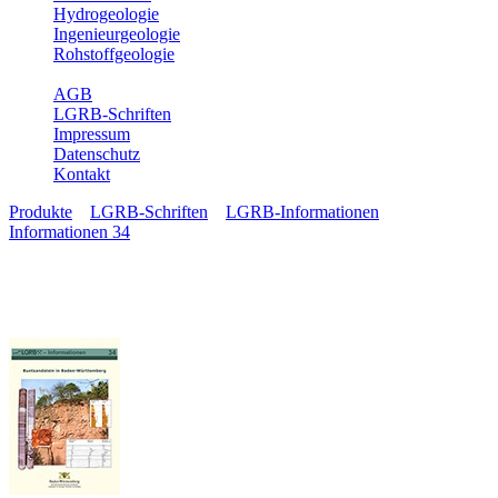
Hydrogeologie
Ingenieurgeologie
Rohstoffgeologie
Service
AGB
LGRB-Schriften
Impressum
Datenschutz
Kontakt
Produkte
»
LGRB-Schriften
»
LGRB-Informationen
»
Informationen 34
Informationen 34
Buntsandstein in Baden-
Württemberg
Bearbeiter:
Dr. Edgar Nitsch