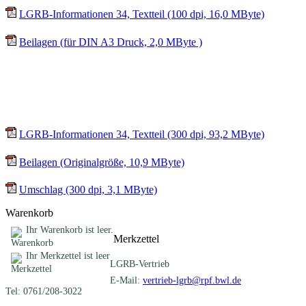
LGRB-Informationen 34, Textteil (100 dpi, 16,0 MByte)
Beilagen (für DIN A3 Druck, 2,0 MByte )
Für Print-on-demand (Download kann etwas dauern):
LGRB-Informationen 34, Textteil (300 dpi, 93,2 MByte)
Beilagen (Originalgröße, 10,9 MByte)
Umschlag (300 dpi, 3,1 MByte)
Warenkorb
Ihr Warenkorb ist leer.
Merkzettel
Ihr Merkzettel ist leer
LGRB-Vertrieb
E-Mail:
vertrieb-lgrb@rpf.bwl.de
Tel: 0761/208-3022