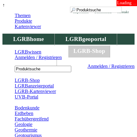
Loading ...
↑
Impressum
Datenschutz
Kontakt
Themen
Produkte
Kartenviewer
LGRBhome
LGRBgeoportal
LGRBbohrungen
LGRB-Shop
LGRBwissen
Anmelden / Registrieren
LGRBwissen
Anmelden / Registrieren
Registrierung
LGRB-Shop
LGRBanzeigeportal
LGRB-Kartenviewer
UVB-Portal
Produkte
Bodenkunde
Erdbeben
Fachübergreifend
Geologie
Geothermie
Geotourismus