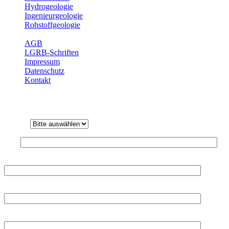
Hydrogeologie
Ingenieurgeologie
Rohstoffgeologie
Service
AGB
LGRB-Schriften
Impressum
Datenschutz
Kontakt
Kontakt
Anrede
Titel
Vorname
*
Nachname
*
Firmenname