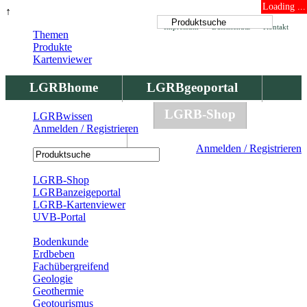
Loading ...
↑
Impressum
Datenschutz
Kontakt
Themen
Produkte
Kartenviewer
LGRBhome
LGRBgeoportal
LGRBbohrungen
LGRB-Shop
LGRBwissen
Anmelden / Registrieren
LGRBwissen
Anmelden / Registrieren
Registrierung
LGRB-Shop
LGRBanzeigeportal
LGRB-Kartenviewer
UVB-Portal
Produkte
Bodenkunde
Erdbeben
Fachübergreifend
Geologie
Geothermie
Geotourismus