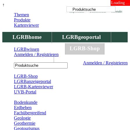
Loading ...
↑
Impressum
Datenschutz
Kontakt
Themen
Produkte
Kartenviewer
LGRBhome
LGRBgeoportal
LGRBbohrungen
LGRB-Shop
LGRBwissen
Anmelden / Registrieren
LGRBwissen
Anmelden / Registrieren
Registrierung
LGRB-Shop
LGRBanzeigeportal
LGRB-Kartenviewer
UVB-Portal
Produkte
Bodenkunde
Erdbeben
Fachübergreifend
Geologie
Geothermie
Geotourismus