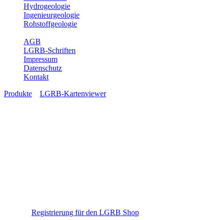
Hydrogeologie
Ingenieurgeologie
Rohstoffgeologie
Service
AGB
LGRB-Schriften
Impressum
Datenschutz
Kontakt
Produkte
»
LGRB-Kartenviewer
LGRB-Kartenviewer
Mit der Registrierung im LGRB-Online-Shop haben Sie auch einen
Zugang zum LGRB-Kartenviewer und den Fachanwendungen
ISONG und IGHK50. Über diesen Zugang können sie sich eigene
Kartenansichten erstellen, abspeichern und teilen.
=> Zur „
Registrierung für den LGRB Shop
“