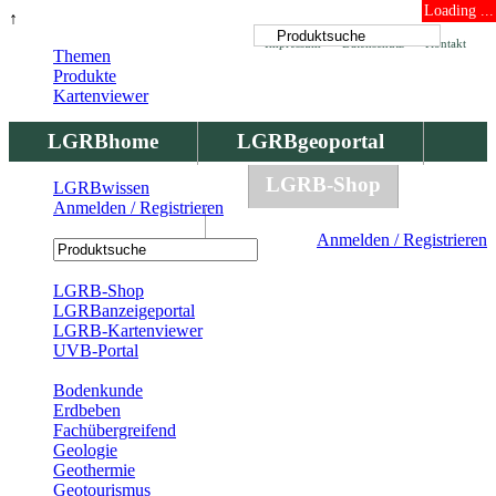
Loading ...
↑
Impressum
Datenschutz
Kontakt
Themen
Produkte
Kartenviewer
LGRBhome
LGRBgeoportal
LGRBbohrungen
LGRB-Shop
LGRBwissen
Anmelden / Registrieren
LGRBwissen
Anmelden / Registrieren
Registrierung
LGRB-Shop
LGRBanzeigeportal
LGRB-Kartenviewer
UVB-Portal
Produkte
Bodenkunde
Erdbeben
Fachübergreifend
Geologie
Geothermie
Geotourismus