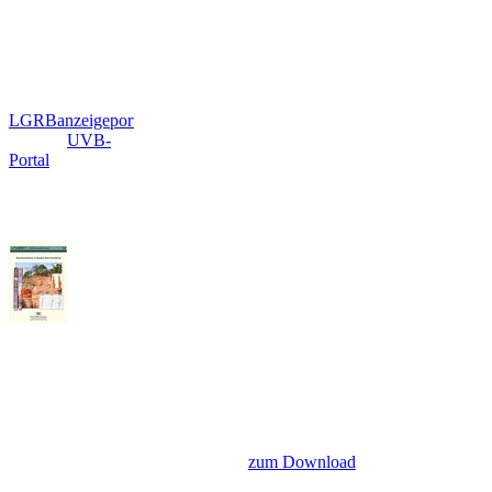
Außerdem
können Sie sich
hier für das
LGRBanzeigeportal
und das
UVB-
Portal
registrieren.
LGRB Informationen 34 -
Buntsandstein in Baden-
Württemberg
Die LGRB Informationen 34 liefert eine umfassende
Beschreibung des Buntsandsteins in Baden-Württemberg
und dessen stratigraphische Gliederung aufgrund der
Ergebnisse von mehr als 400 Bohr- und 50
Aufschlussprofilen... »
zum Download