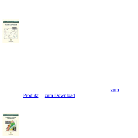
LGRB Informationen 33 - Neue
Beiträge zur Mikropaläontologie
im Braunjura in Baden-
Württemberg
Die LGRB-Informationen 33 besteht aus zwei Teilen und
behandelt die litho- und biostratigraphische Gliederung
der Opalinuston-Formation sowie die Ostracoden-Fauna
der Giganteuston-Subformation und eines zeitgleichen
Profilabschnitts der Gosheim-Formation... »
zum
Produkt
»
zum Download
LGRB Informationen 32 - neue
Beiträge zur Stratigraphie in