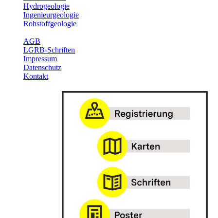
Hydrogeologie
Ingenieurgeologie
Rohstoffgeologie
Service
AGB
LGRB-Schriften
Impressum
Datenschutz
Kontakt
Willkommen
im Online-
Shop des
Landesamts
für
Geologie,
Rohstoffe
und
Bergbau