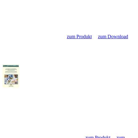
Baden-Württemberg
Die LGRB-Informationen 32 behandeln die
stratigraphischen und petrographischen Ergebnisse der
Bearbeitung verschiedener wichtiger
Forschungsbohrungen, welche zwischen 2012 und 2016
abgeteuft wurden... »
zum Produkt
»
zum Download
LGRB Informationen 31 -
Rohstoffbericht Baden-
Württemberg 2019
Gewinnung und Sicherung von mineralischen
Rohstoffen -- Vierter Landesrohstoffbericht --
Das LGRB hat den mittlerweile vierten
Landesrohstoffbericht erstellt, in dem aktualisierte Zahlen,
Daten und Fakten zur Rohstoffsituation im Land einen
Beitrag zur Versachlichung der Diskussion um die
Rohstoffgewinnung leisten... »
zum Produkt
»
zum