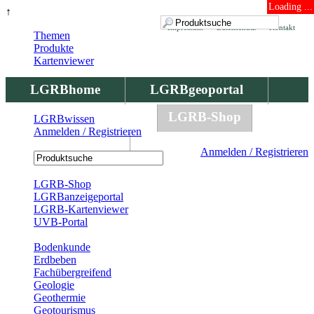
Loading ...
↑
Impressum
Datenschutz
Kontakt
Themen
Produkte
Kartenviewer
LGRBhome
LGRBgeoportal
LGRBbohrungen
LGRB-Shop
LGRBwissen
Anmelden / Registrieren
LGRBwissen
Anmelden / Registrieren
Registrierung
LGRB-Shop
LGRBanzeigeportal
LGRB-Kartenviewer
UVB-Portal
Produkte
Bodenkunde
Erdbeben
Fachübergreifend
Geologie
Geothermie
Geotourismus