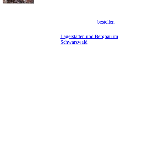
ISBN 3-00-014636-9
LGRB-Produkt: 19,50 EUR,
bestellen
LGRB-
Lagerstätten und Bergbau im
Nachricht
Schwarzwald
18/2004:
Kurzbeschreibung
Der Schwarzwald ist nicht nur landschaftlich etwas Besonderes.
Aufgrund seiner geologischen Entwicklungsgeschichte birgt er auch
eine Vielzahl unterschiedlicher Bodenschätze. Im vorliegenden
Buch wird das Wissen über die Bergbaugeschichte und die
Lagerstätten des Schwarzwalds zusammengefasst. Hierbei werden
die Reviere, in denen Besucherbergwerke der Öffentlichkeit
Einblick in den unterirdischen Schwarzwald gestatten, besonders
berücksichtigt. Die günstige Verteilung dieser insgesamt dreizehn
Besucherbergwerke erlaubt es dem Reisenden, sie gleichsam als
Trittsteine durch die vielfältige Geologie und lange
Montangeschichte dieses schönen Mittelgebirges zu nutzen.