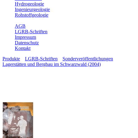
Hydrogeologie
Ingenieurgeologie
Rohstoffgeologie
Service
AGB
LGRB-Schriften
Impressum
Datenschutz
Kontakt
Produkte
»
LGRB-Schriften
»
Sonderveröffentlichungen
»
Lagerstätten und Bergbau im Schwarzwald (2004)
Lagerstätten und Bergbau im
Schwarzwald (2004)
Ein Führer unter besonderer Berücksichtigung der
für die Öffentlichkeit zugänglichen Bergwerke
Bearbeiter:
Dr. Wolfgang Werner, Dr. Volker Dennert mit
Beiträgen von Uwe Meyerdirks, Wilhelm Tegel
Freiburg i. Br. 2004, 334 S.