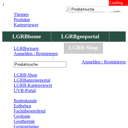
Loading ...
↑
Impressum
Datenschutz
Kontakt
Themen
Produkte
Kartenviewer
LGRBhome
LGRBgeoportal
LGRBbohrungen
LGRB-Shop
LGRBwissen
Anmelden / Registrieren
LGRBwissen
Anmelden / Registrieren
Registrierung
LGRB-Shop
LGRBanzeigeportal
LGRB-Kartenviewer
UVB-Portal
Produkte
Bodenkunde
Erdbeben
Fachübergreifend
Geologie
Geothermie
Geotourismus