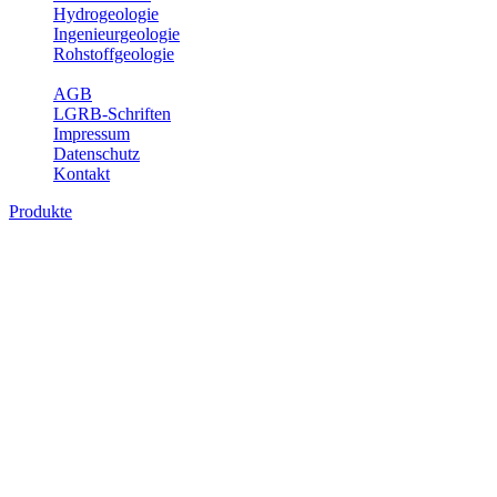
Hydrogeologie
Ingenieurgeologie
Rohstoffgeologie
Service
AGB
LGRB-Schriften
Impressum
Datenschutz
Kontakt
Produkte
Geothermische Übersichtskarte von
Baden-Württemberg 1: 1 000 000,
Kartenansicht
Im Rahmen der Nutzung der Geothermie (Erdwärme) ist das LGRB
als Genehmigungs- und Beratungsbehörde tätig und liefert wichtige,
geowissenschaftliche Grundlageninformationen. Im Thema
Geothermie werden eine Übersicht über die aktuell gemeldeten
Erdwärmesonden und Wärmepumpen gegeben, die derzeitigen
Geothermiekonzessionen gezeigt sowie Übersichtsdarstellungen der
Temparaturverteilung in unterschiedlichen Tiefen gegeben. Weitere