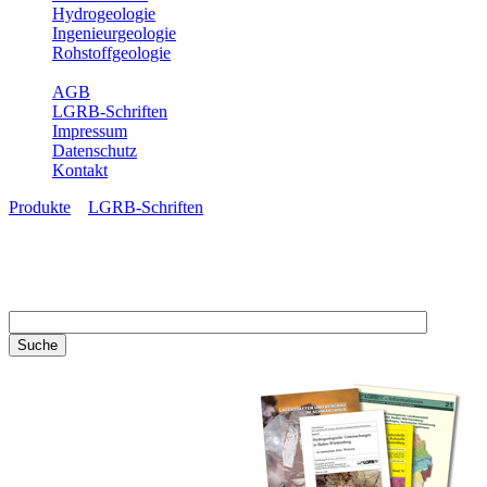
Hydrogeologie
Ingenieurgeologie
Rohstoffgeologie
Service
AGB
LGRB-Schriften
Impressum
Datenschutz
Kontakt
Produkte
»
LGRB-Schriften
LGRB-Schriften
Recherchieren Sie einzelne
Artikel in unseren
Veröffentlichungen mit obigen
Suchfeld oder stöbern Sie in
unseren Publikationsreihen. Hier
finden Sie alle Bände unserer