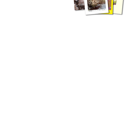
zahlreichen Buchreihen. Eine
Vielzahl der Hefte sind zum
Download freigegeben, andere
können Sie direkt bestellen.
Zur Dokumentation seines
Schaffens und zur Information
des Fachpublikums hat das
LGRB bzw. dessen
Vorgängerbehörde Geologisches
Landesamt (GLA) von Beginn an
Publikationen in gedruckter Form
herausgegeben. Dazu gehör(t)en
Abhandlungen (1953 bis 2002),
Jahreshefte (1955 bis 2004),
LGRB-Informationen (seit 1990),
Fachberichte (seit 2002) sowie
Sonderveröffentlichungen.
LGRB-Informationen
Die seit 1990 publizierten LGRB-Informationen beinhalten eine
Sammlung von Artikeln oder Beiträgen und erstrecken sich über