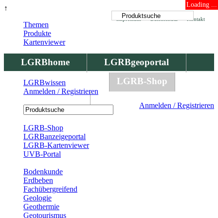
Loading ...
↑
Impressum
Datenschutz
Kontakt
Themen
Produkte
Kartenviewer
LGRBhome
LGRBgeoportal
LGRBbohrungen
LGRB-Shop
LGRBwissen
Anmelden / Registrieren
LGRBwissen
Anmelden / Registrieren
Registrierung
LGRB-Shop
LGRBanzeigeportal
LGRB-Kartenviewer
UVB-Portal
Produkte
Bodenkunde
Erdbeben
Fachübergreifend
Geologie
Geothermie
Geotourismus