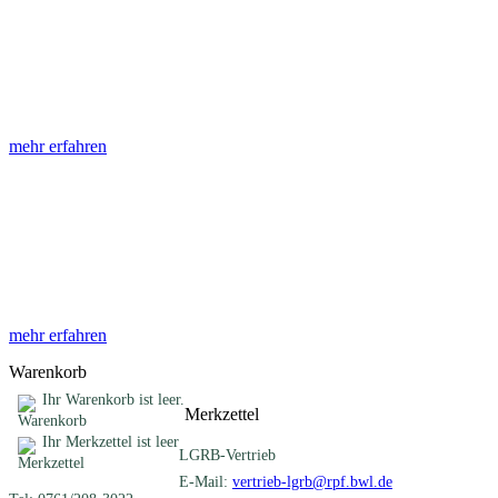
Abhandlungen
Die Abhandlungen des Geologischen Landesamtes, beginnend im
Jahr 1953, beinhalten eine Sammlung von Artikeln zu einem
gemeinsamen Fachthema ...
mehr erfahren
Sonderveröffentlichungen
Das LGRB gibt eine lose Reihe von Sonderveröffentlichungen
heraus. Diese individuell gestalteten Bücher, Broschüren oder
Online-Publikationen erstrecken sich ...
mehr erfahren
Warenkorb
Ihr Warenkorb ist leer.
Merkzettel
Ihr Merkzettel ist leer
LGRB-Vertrieb
E-Mail:
vertrieb-lgrb@rpf.bwl.de