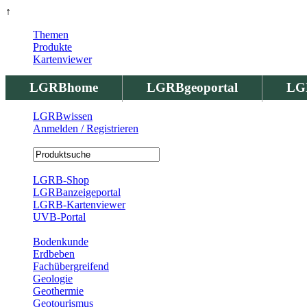
↑
Themen
Produkte
Kartenviewer
LGRBhome
LGRBgeoportal
LG
LGRBwissen
Anmelden / Registrieren
Registrierung
LGRB-Shop
LGRBanzeigeportal
LGRB-Kartenviewer
UVB-Portal
Produkte
Bodenkunde
Erdbeben
Fachübergreifend
Geologie
Geothermie
Geotourismus