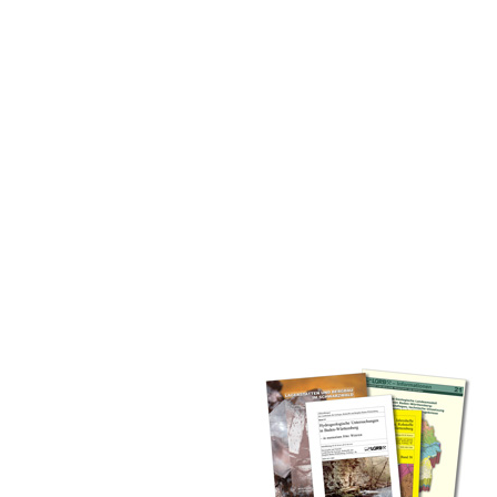
inden Sie alle Bände unserer
 Landesamt (GLA) von Beginn an
mationen (seit 1990), Fachberichte