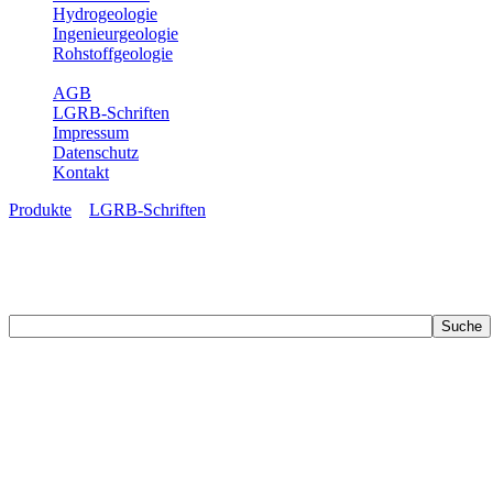
Hydrogeologie
Ingenieurgeologie
Rohstoffgeologie
Service
AGB
LGRB-Schriften
Impressum
Datenschutz
Kontakt
Produkte
»
LGRB-Schriften
LGRB-Schriften
Recherchieren Sie einzelne Artikel in unseren Veröffentlichungen mit 
zahlreichen Buchreihen. Eine Vielzahl der Hefte sind zum Download f
Zur Dokumentation seines Schaffens und zur Information des Fach
Publikationen in gedruckter Form herausgegeben. Dazu gehör(t)en Ab
(seit 2002) sowie Sonderveröffentlichungen.