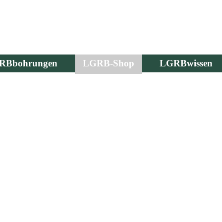
RBbohrungen
LGRB-Shop
LGRBwissen