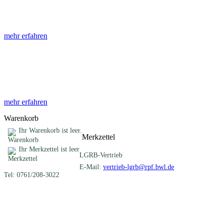
Die Abhandlungen des Geologischen Landesamtes, beginnend im Jahr
mehr erfahren
Sonderveröffentlichungen
Das LGRB gibt eine lose Reihe von Sonderveröffentlichungen heraus. D
mehr erfahren
Warenkorb
Ihr Warenkorb ist leer.
Merkzettel
Ihr Merkzettel ist leer
LGRB-Vertrieb
E-Mail:
vertrieb-lgrb@rpf.bwl.de
Tel: 0761/208-3022