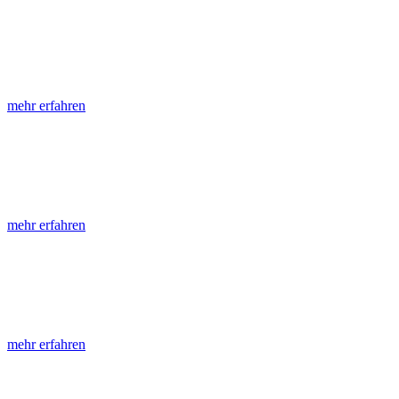
LGRB-Informationen
Die seit 1990 publizierten LGRB-Informationen beinhalten eine Samml
mehr erfahren
LGRB-Fachberichte
LGRB-Fachberichte sind, beginnend im Jahr 2002, einfach strukturier
mehr erfahren
Jahreshefte
Die Jahreshefte des LGRB, beginnend im Jahr 1955, zeigen in jeder A
mehr erfahren
Abhandlungen