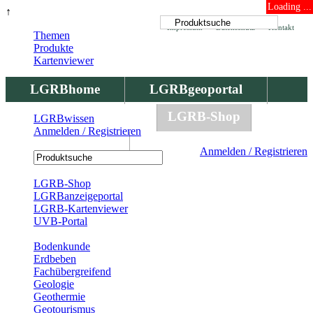
Loading ...
↑
Impressum
Datenschutz
Kontakt
Themen
Produkte
Kartenviewer
LGRBhome
LGRBgeoportal
LGRBbohrungen
LGRB-Shop
LGRBwissen
Anmelden / Registrieren
LGRBwissen
Anmelden / Registrieren
Registrierung
LGRB-Shop
LGRBanzeigeportal
LGRB-Kartenviewer
UVB-Portal
Produkte
Bodenkunde
Erdbeben
Fachübergreifend
Geologie
Geothermie
Geotourismus