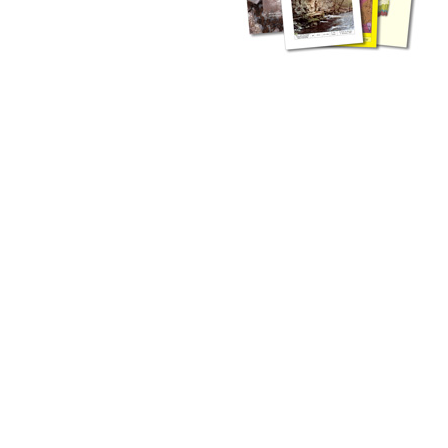
zahlreichen Buchreihen. Eine
Vielzahl der Hefte sind zum
Download freigegeben, andere
können Sie direkt bestellen.
Zur Dokumentation seines
Schaffens und zur Information
des Fachpublikums hat das
LGRB bzw. dessen
Vorgängerbehörde Geologisches
Landesamt (GLA) von Beginn an
Publikationen in gedruckter Form
herausgegeben. Dazu gehör(t)en
Abhandlungen (1953 bis 2002),
Jahreshefte (1955 bis 2004),
LGRB-Informationen (seit 1990),
Fachberichte (seit 2002) sowie
Sonderveröffentlichungen.
LGRB-Informationen
Die seit 1990 publizierten LGRB-Informationen beinhalten eine
Sammlung von Artikeln oder Beiträgen und erstrecken sich über