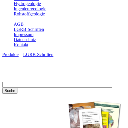
Hydrogeologie
Ingenieurgeologie
Rohstoffgeologie
Service
AGB
LGRB-Schriften
Impressum
Datenschutz
Kontakt
Produkte
»
LGRB-Schriften
LGRB-Schriften
Recherchieren Sie einzelne
Artikel in unseren
Veröffentlichungen mit obigen
Suchfeld oder stöbern Sie in
unseren Publikationsreihen. Hier
finden Sie alle Bände unserer