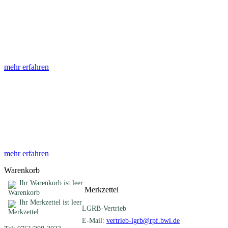
Abhandlungen
Die Abhandlungen des Geologischen Landesamtes, beginnend im
Jahr 1953, beinhalten eine Sammlung von Artikeln zu einem
gemeinsamen Fachthema ...
mehr erfahren
Sonderveröffentlichungen
Das LGRB gibt eine lose Reihe von Sonderveröffentlichungen
heraus. Diese individuell gestalteten Bücher, Broschüren oder
Online-Publikationen erstrecken sich ...
mehr erfahren
Warenkorb
Ihr Warenkorb ist leer.
Merkzettel
Ihr Merkzettel ist leer
LGRB-Vertrieb
E-Mail:
vertrieb-lgrb@rpf.bwl.de