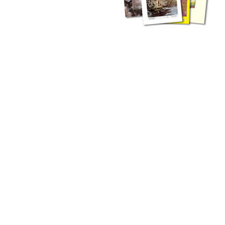
zahlreichen Buchreihen. Eine
Vielzahl der Hefte sind zum
Download freigegeben, andere
können Sie direkt bestellen.
Zur Dokumentation seines
Schaffens und zur Information
des Fachpublikums hat das
LGRB bzw. dessen
Vorgängerbehörde Geologisches
Landesamt (GLA) von Beginn an
Publikationen in gedruckter Form
herausgegeben. Dazu gehör(t)en
Abhandlungen (1953 bis 2002),
Jahreshefte (1955 bis 2004),
LGRB-Informationen (seit 1990),
Fachberichte (seit 2002) sowie
Sonderveröffentlichungen.
LGRB-Informationen
Die seit 1990 publizierten LGRB-Informationen beinhalten eine
Sammlung von Artikeln oder Beiträgen und erstrecken sich über