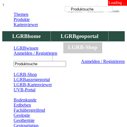
Loading ...
↑
Impressum
Datenschutz
Kontakt
Themen
Produkte
Kartenviewer
LGRBhome
LGRBgeoportal
LGRBbohrungen
LGRB-Shop
LGRBwissen
Anmelden / Registrieren
LGRBwissen
Anmelden / Registrieren
Registrierung
LGRB-Shop
LGRBanzeigeportal
LGRB-Kartenviewer
UVB-Portal
Produkte
Bodenkunde
Erdbeben
Fachübergreifend
Geologie
Geothermie
Geotourismus