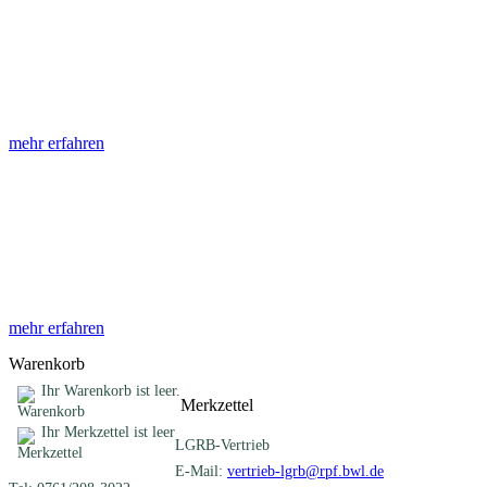
Abhandlungen
Die Abhandlungen des Geologischen Landesamtes, beginnend im
Jahr 1953, beinhalten eine Sammlung von Artikeln zu einem
gemeinsamen Fachthema ...
mehr erfahren
Sonderveröffentlichungen
Das LGRB gibt eine lose Reihe von Sonderveröffentlichungen
heraus. Diese individuell gestalteten Bücher, Broschüren oder
Online-Publikationen erstrecken sich ...
mehr erfahren
Warenkorb
Ihr Warenkorb ist leer.
Merkzettel
Ihr Merkzettel ist leer
LGRB-Vertrieb
E-Mail:
vertrieb-lgrb@rpf.bwl.de