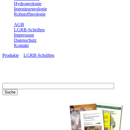
Hydrogeologie
Ingenieurgeologie
Rohstoffgeologie
Service
AGB
LGRB-Schriften
Impressum
Datenschutz
Kontakt
Produkte
»
LGRB-Schriften
LGRB-Schriften
Recherchieren Sie einzelne
Artikel in unseren
Veröffentlichungen mit obigen
Suchfeld oder stöbern Sie in
unseren Publikationsreihen. Hier
finden Sie alle Bände unserer