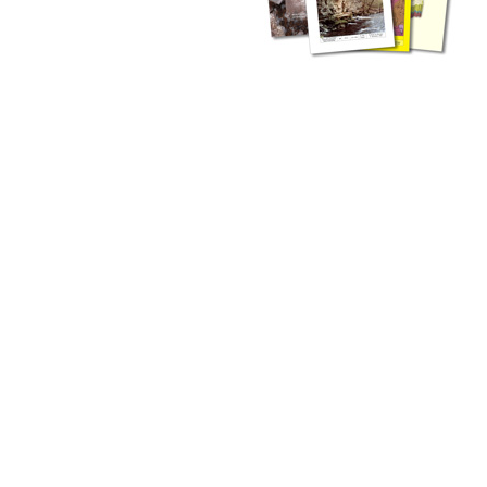
zahlreichen Buchreihen. Eine
Vielzahl der Hefte sind zum
Download freigegeben, andere
können Sie direkt bestellen.
Zur Dokumentation seines
Schaffens und zur Information
des Fachpublikums hat das
LGRB bzw. dessen
Vorgängerbehörde Geologisches
Landesamt (GLA) von Beginn an
Publikationen in gedruckter Form
herausgegeben. Dazu gehör(t)en
Abhandlungen (1953 bis 2002),
Jahreshefte (1955 bis 2004),
LGRB-Informationen (seit 1990),
Fachberichte (seit 2002) sowie
Sonderveröffentlichungen.
LGRB-Informationen
Die seit 1990 publizierten LGRB-Informationen beinhalten eine
Sammlung von Artikeln oder Beiträgen und erstrecken sich über