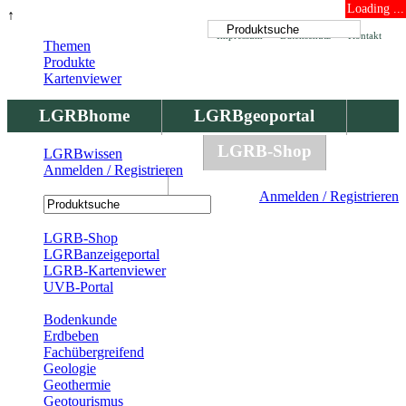
Loading ...
↑
Impressum
Datenschutz
Kontakt
Themen
Produkte
Kartenviewer
LGRBhome
LGRBgeoportal
LGRBbohrungen
LGRB-Shop
LGRBwissen
Anmelden / Registrieren
LGRBwissen
Anmelden / Registrieren
Registrierung
LGRB-Shop
LGRBanzeigeportal
LGRB-Kartenviewer
UVB-Portal
Produkte
Bodenkunde
Erdbeben
Fachübergreifend
Geologie
Geothermie
Geotourismus