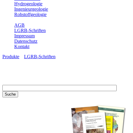
Hydrogeologie
Ingenieurgeologie
Rohstoffgeologie
Service
AGB
LGRB-Schriften
Impressum
Datenschutz
Kontakt
Produkte
»
LGRB-Schriften
LGRB-Schriften
Recherchieren Sie einzelne
Artikel in unseren
Veröffentlichungen mit obigen
Suchfeld oder stöbern Sie in
unseren Publikationsreihen. Hier
finden Sie alle Bände unserer