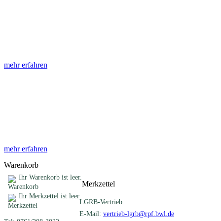
Abhandlungen
Die Abhandlungen des Geologischen Landesamtes, beginnend im
Jahr 1953, beinhalten eine Sammlung von Artikeln zu einem
gemeinsamen Fachthema ...
mehr erfahren
Sonderveröffentlichungen
Das LGRB gibt eine lose Reihe von Sonderveröffentlichungen
heraus. Diese individuell gestalteten Bücher, Broschüren oder
Online-Publikationen erstrecken sich ...
mehr erfahren
Warenkorb
Ihr Warenkorb ist leer.
Merkzettel
Ihr Merkzettel ist leer
LGRB-Vertrieb
E-Mail:
vertrieb-lgrb@rpf.bwl.de