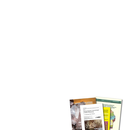
inden Sie alle Bände unserer
 Landesamt (GLA) von Beginn an
mationen (seit 1990), Fachberichte