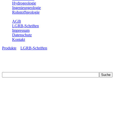
Hydrogeologie
Ingenieurgeologie
Rohstoffgeologie
Service
AGB
LGRB-Schriften
Impressum
Datenschutz
Kontakt
Produkte
»
LGRB-Schriften
LGRB-Schriften
Recherchieren Sie einzelne Artikel in unseren Veröffentlichungen mit 
zahlreichen Buchreihen. Eine Vielzahl der Hefte sind zum Download f
Zur Dokumentation seines Schaffens und zur Information des Fach
Publikationen in gedruckter Form herausgegeben. Dazu gehör(t)en Ab
(seit 2002) sowie Sonderveröffentlichungen.