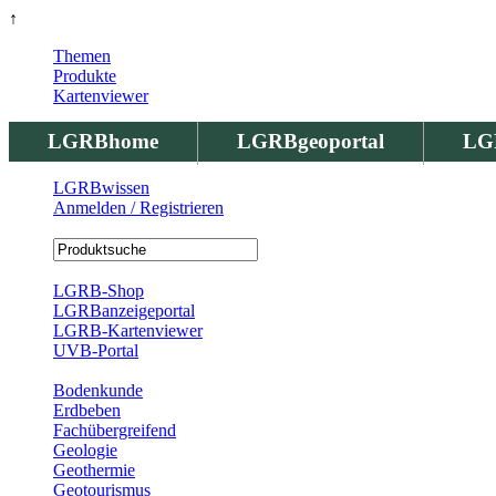
↑
Themen
Produkte
Kartenviewer
LGRBhome
LGRBgeoportal
LG
LGRBwissen
Anmelden / Registrieren
Registrierung
LGRB-Shop
LGRBanzeigeportal
LGRB-Kartenviewer
UVB-Portal
Produkte
Bodenkunde
Erdbeben
Fachübergreifend
Geologie
Geothermie
Geotourismus