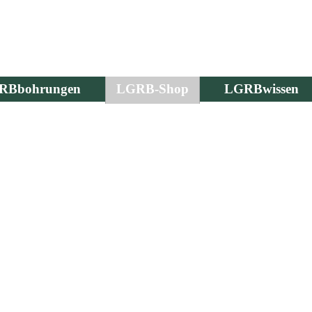
RBbohrungen
LGRB-Shop
LGRBwissen