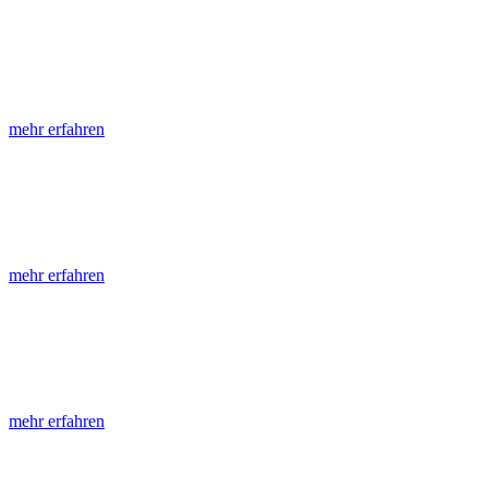
LGRB-Informationen
Die seit 1990 publizierten LGRB-Informationen beinhalten eine Samml
mehr erfahren
LGRB-Fachberichte
LGRB-Fachberichte sind, beginnend im Jahr 2002, einfach strukturier
mehr erfahren
Jahreshefte
Die Jahreshefte des LGRB, beginnend im Jahr 1955, zeigen in jeder A
mehr erfahren
Abhandlungen