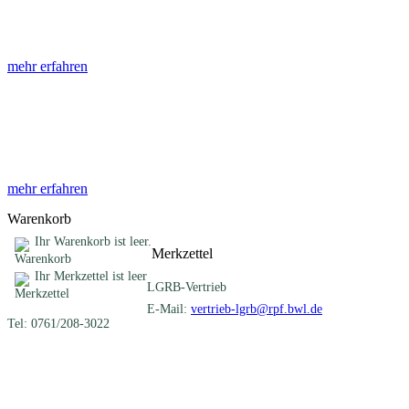
Die Abhandlungen des Geologischen Landesamtes, beginnend im Jahr
mehr erfahren
Sonderveröffentlichungen
Das LGRB gibt eine lose Reihe von Sonderveröffentlichungen heraus. D
mehr erfahren
Warenkorb
Ihr Warenkorb ist leer.
Merkzettel
Ihr Merkzettel ist leer
LGRB-Vertrieb
E-Mail:
vertrieb-lgrb@rpf.bwl.de
Tel: 0761/208-3022