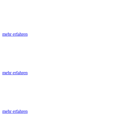
LGRB-Informationen
Die seit 1990 publizierten LGRB-Informationen beinhalten eine Samml
mehr erfahren
LGRB-Fachberichte
LGRB-Fachberichte sind, beginnend im Jahr 2002, einfach strukturier
mehr erfahren
Jahreshefte
Die Jahreshefte des LGRB, beginnend im Jahr 1955, zeigen in jeder A
mehr erfahren
Abhandlungen