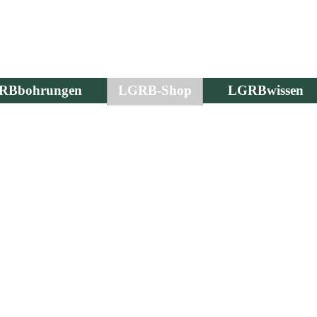
RBbohrungen
LGRB-Shop
LGRBwissen