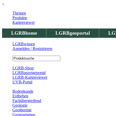
↑
Themen
Produkte
Kartenviewer
LGRBhome
LGRBgeoportal
LG
LGRBwissen
Anmelden / Registrieren
Registrierung
LGRB-Shop
LGRBanzeigeportal
LGRB-Kartenviewer
UVB-Portal
Produkte
Bodenkunde
Erdbeben
Fachübergreifend
Geologie
Geothermie
Geotourismus