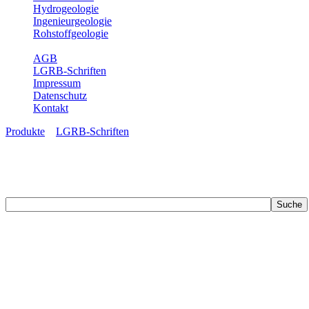
Hydrogeologie
Ingenieurgeologie
Rohstoffgeologie
Service
AGB
LGRB-Schriften
Impressum
Datenschutz
Kontakt
Produkte
»
LGRB-Schriften
LGRB-Schriften
Recherchieren Sie einzelne Artikel in unseren Veröffentlichungen mit 
zahlreichen Buchreihen. Eine Vielzahl der Hefte sind zum Download f
Zur Dokumentation seines Schaffens und zur Information des Fach
Publikationen in gedruckter Form herausgegeben. Dazu gehör(t)en Ab
(seit 2002) sowie Sonderveröffentlichungen.