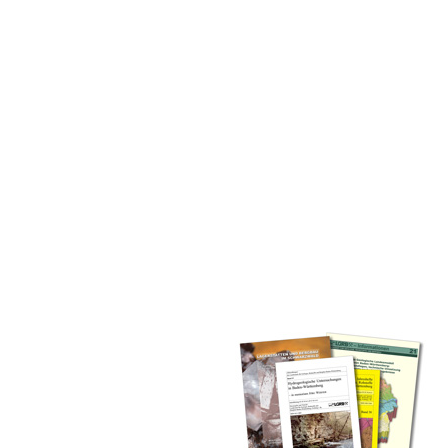
inden Sie alle Bände unserer
 Landesamt (GLA) von Beginn an
mationen (seit 1990), Fachberichte