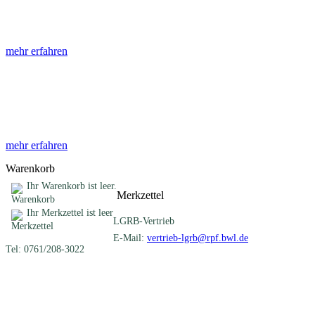
Die Abhandlungen des Geologischen Landesamtes, beginnend im Jahr
mehr erfahren
Sonderveröffentlichungen
Das LGRB gibt eine lose Reihe von Sonderveröffentlichungen heraus. D
mehr erfahren
Warenkorb
Ihr Warenkorb ist leer.
Merkzettel
Ihr Merkzettel ist leer
LGRB-Vertrieb
E-Mail:
vertrieb-lgrb@rpf.bwl.de
Tel: 0761/208-3022