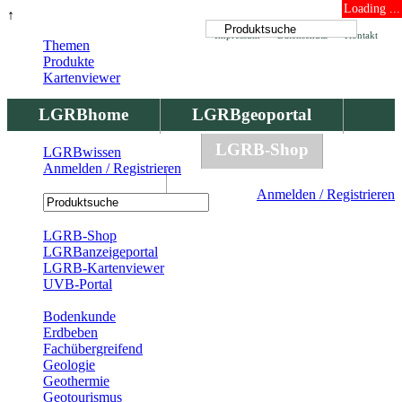
Loading ...
↑
Impressum
Datenschutz
Kontakt
Themen
Produkte
Kartenviewer
LGRBhome
LGRBgeoportal
LGRBbohrungen
LGRB-Shop
LGRBwissen
Anmelden / Registrieren
LGRBwissen
Anmelden / Registrieren
Registrierung
LGRB-Shop
LGRBanzeigeportal
LGRB-Kartenviewer
UVB-Portal
Produkte
Bodenkunde
Erdbeben
Fachübergreifend
Geologie
Geothermie
Geotourismus