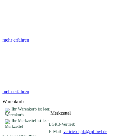
Abhandlungen
Die Abhandlungen des Geologischen Landesamtes, beginnend im
Jahr 1953, beinhalten eine Sammlung von Artikeln zu einem
gemeinsamen Fachthema ...
mehr erfahren
Sonderveröffentlichungen
Das LGRB gibt eine lose Reihe von Sonderveröffentlichungen
heraus. Diese individuell gestalteten Bücher, Broschüren oder
Online-Publikationen erstrecken sich ...
mehr erfahren
Warenkorb
Ihr Warenkorb ist leer.
Merkzettel
Ihr Merkzettel ist leer
LGRB-Vertrieb
E-Mail:
vertrieb-lgrb@rpf.bwl.de