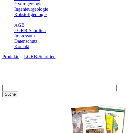
Hydrogeologie
Ingenieurgeologie
Rohstoffgeologie
Service
AGB
LGRB-Schriften
Impressum
Datenschutz
Kontakt
Produkte
»
LGRB-Schriften
LGRB-Schriften
Recherchieren Sie einzelne
Artikel in unseren
Veröffentlichungen mit obigen
Suchfeld oder stöbern Sie in
unseren Publikationsreihen. Hier
finden Sie alle Bände unserer