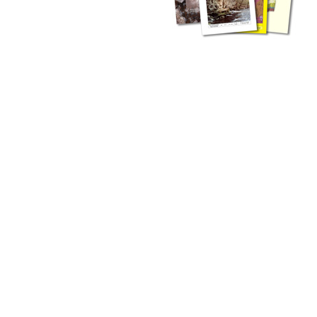
zahlreichen Buchreihen. Eine
Vielzahl der Hefte sind zum
Download freigegeben, andere
können Sie direkt bestellen.
Zur Dokumentation seines
Schaffens und zur Information
des Fachpublikums hat das
LGRB bzw. dessen
Vorgängerbehörde Geologisches
Landesamt (GLA) von Beginn an
Publikationen in gedruckter Form
herausgegeben. Dazu gehör(t)en
Abhandlungen (1953 bis 2002),
Jahreshefte (1955 bis 2004),
LGRB-Informationen (seit 1990),
Fachberichte (seit 2002) sowie
Sonderveröffentlichungen.
LGRB-Informationen
Die seit 1990 publizierten LGRB-Informationen beinhalten eine
Sammlung von Artikeln oder Beiträgen und erstrecken sich über