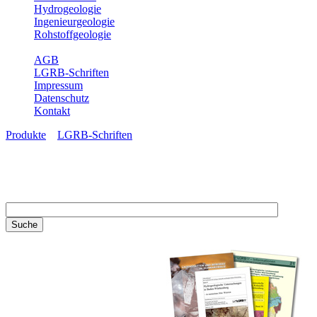
Hydrogeologie
Ingenieurgeologie
Rohstoffgeologie
Service
AGB
LGRB-Schriften
Impressum
Datenschutz
Kontakt
Produkte
»
LGRB-Schriften
LGRB-Schriften
Recherchieren Sie einzelne
Artikel in unseren
Veröffentlichungen mit obigen
Suchfeld oder stöbern Sie in
unseren Publikationsreihen. Hier
finden Sie alle Bände unserer