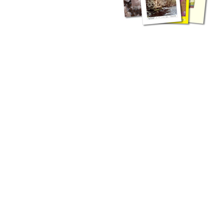
zahlreichen Buchreihen. Eine
Vielzahl der Hefte sind zum
Download freigegeben, andere
können Sie direkt bestellen.
Zur Dokumentation seines
Schaffens und zur Information
des Fachpublikums hat das
LGRB bzw. dessen
Vorgängerbehörde Geologisches
Landesamt (GLA) von Beginn an
Publikationen in gedruckter Form
herausgegeben. Dazu gehör(t)en
Abhandlungen (1953 bis 2002),
Jahreshefte (1955 bis 2004),
LGRB-Informationen (seit 1990),
Fachberichte (seit 2002) sowie
Sonderveröffentlichungen.
LGRB-Informationen
Die seit 1990 publizierten LGRB-Informationen beinhalten eine
Sammlung von Artikeln oder Beiträgen und erstrecken sich über