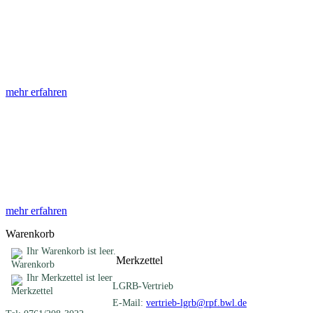
Abhandlungen
Die Abhandlungen des Geologischen Landesamtes, beginnend im
Jahr 1953, beinhalten eine Sammlung von Artikeln zu einem
gemeinsamen Fachthema ...
mehr erfahren
Sonderveröffentlichungen
Das LGRB gibt eine lose Reihe von Sonderveröffentlichungen
heraus. Diese individuell gestalteten Bücher, Broschüren oder
Online-Publikationen erstrecken sich ...
mehr erfahren
Warenkorb
Ihr Warenkorb ist leer.
Merkzettel
Ihr Merkzettel ist leer
LGRB-Vertrieb
E-Mail:
vertrieb-lgrb@rpf.bwl.de