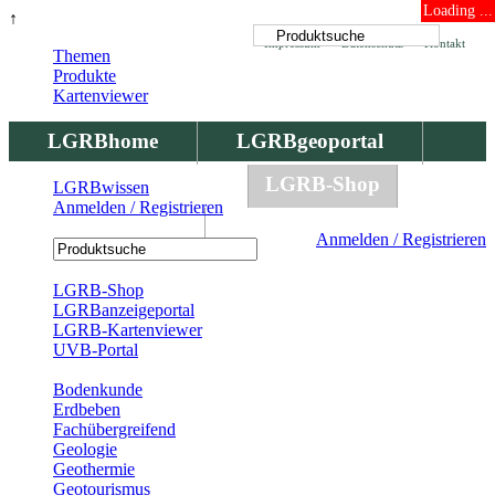
Loading ...
↑
Impressum
Datenschutz
Kontakt
Themen
Produkte
Kartenviewer
LGRBhome
LGRBgeoportal
LGRBbohrungen
LGRB-Shop
LGRBwissen
Anmelden / Registrieren
LGRBwissen
Anmelden / Registrieren
Registrierung
LGRB-Shop
LGRBanzeigeportal
LGRB-Kartenviewer
UVB-Portal
Produkte
Bodenkunde
Erdbeben
Fachübergreifend
Geologie
Geothermie
Geotourismus