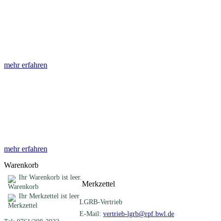
Abhandlungen
Die Abhandlungen des Geologischen Landesamtes, beginnend im
Jahr 1953, beinhalten eine Sammlung von Artikeln zu einem
gemeinsamen Fachthema ...
mehr erfahren
Sonderveröffentlichungen
Das LGRB gibt eine lose Reihe von Sonderveröffentlichungen
heraus. Diese individuell gestalteten Bücher, Broschüren oder
Online-Publikationen erstrecken sich ...
mehr erfahren
Warenkorb
Ihr Warenkorb ist leer.
Merkzettel
Ihr Merkzettel ist leer
LGRB-Vertrieb
E-Mail:
vertrieb-lgrb@rpf.bwl.de