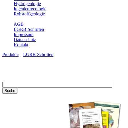
Hydrogeologie
Ingenieurgeologie
Rohstoffgeologie
Service
AGB
LGRB-Schriften
Impressum
Datenschutz
Kontakt
Produkte
»
LGRB-Schriften
LGRB-Schriften
Recherchieren Sie einzelne
Artikel in unseren
Veröffentlichungen mit obigen
Suchfeld oder stöbern Sie in
unseren Publikationsreihen. Hier
finden Sie alle Bände unserer