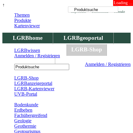
Loading ...
↑
Impressum
Datenschutz
Kontakt
Themen
Produkte
Kartenviewer
LGRBhome
LGRBgeoportal
LGRBbohrungen
LGRB-Shop
LGRBwissen
Anmelden / Registrieren
LGRBwissen
Anmelden / Registrieren
Registrierung
LGRB-Shop
LGRBanzeigeportal
LGRB-Kartenviewer
UVB-Portal
Produkte
Bodenkunde
Erdbeben
Fachübergreifend
Geologie
Geothermie
Geotourismus