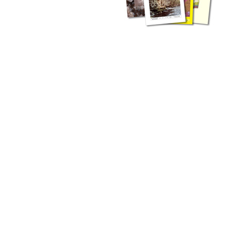
zahlreichen Buchreihen. Eine
Vielzahl der Hefte sind zum
Download freigegeben, andere
können Sie direkt bestellen.
Zur Dokumentation seines
Schaffens und zur Information
des Fachpublikums hat das
LGRB bzw. dessen
Vorgängerbehörde Geologisches
Landesamt (GLA) von Beginn an
Publikationen in gedruckter Form
herausgegeben. Dazu gehör(t)en
Abhandlungen (1953 bis 2002),
Jahreshefte (1955 bis 2004),
LGRB-Informationen (seit 1990),
Fachberichte (seit 2002) sowie
Sonderveröffentlichungen.
LGRB-Informationen
Die seit 1990 publizierten LGRB-Informationen beinhalten eine
Sammlung von Artikeln oder Beiträgen und erstrecken sich über