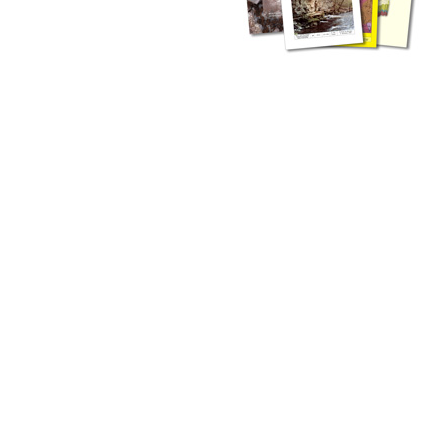
zahlreichen Buchreihen. Eine
Vielzahl der Hefte sind zum
Download freigegeben, andere
können Sie direkt bestellen.
Zur Dokumentation seines
Schaffens und zur Information
des Fachpublikums hat das
LGRB bzw. dessen
Vorgängerbehörde Geologisches
Landesamt (GLA) von Beginn an
Publikationen in gedruckter Form
herausgegeben. Dazu gehör(t)en
Abhandlungen (1953 bis 2002),
Jahreshefte (1955 bis 2004),
LGRB-Informationen (seit 1990),
Fachberichte (seit 2002) sowie
Sonderveröffentlichungen.
LGRB-Informationen
Die seit 1990 publizierten LGRB-Informationen beinhalten eine
Sammlung von Artikeln oder Beiträgen und erstrecken sich über