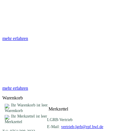
Abhandlungen
Die Abhandlungen des Geologischen Landesamtes, beginnend im
Jahr 1953, beinhalten eine Sammlung von Artikeln zu einem
gemeinsamen Fachthema ...
mehr erfahren
Sonderveröffentlichungen
Das LGRB gibt eine lose Reihe von Sonderveröffentlichungen
heraus. Diese individuell gestalteten Bücher, Broschüren oder
Online-Publikationen erstrecken sich ...
mehr erfahren
Warenkorb
Ihr Warenkorb ist leer.
Merkzettel
Ihr Merkzettel ist leer
LGRB-Vertrieb
E-Mail:
vertrieb-lgrb@rpf.bwl.de