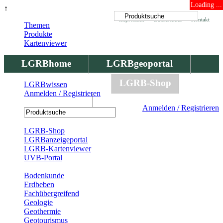
Loading ...
↑
Impressum
Datenschutz
Kontakt
Themen
Produkte
Kartenviewer
LGRBhome
LGRBgeoportal
LGRBbohrungen
LGRB-Shop
LGRBwissen
Anmelden / Registrieren
LGRBwissen
Anmelden / Registrieren
Registrierung
LGRB-Shop
LGRBanzeigeportal
LGRB-Kartenviewer
UVB-Portal
Produkte
Bodenkunde
Erdbeben
Fachübergreifend
Geologie
Geothermie
Geotourismus