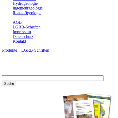
Hydrogeologie
Ingenieurgeologie
Rohstoffgeologie
Service
AGB
LGRB-Schriften
Impressum
Datenschutz
Kontakt
Produkte
»
LGRB-Schriften
LGRB-Schriften
Recherchieren Sie einzelne
Artikel in unseren
Veröffentlichungen mit obigen
Suchfeld oder stöbern Sie in
unseren Publikationsreihen. Hier
finden Sie alle Bände unserer