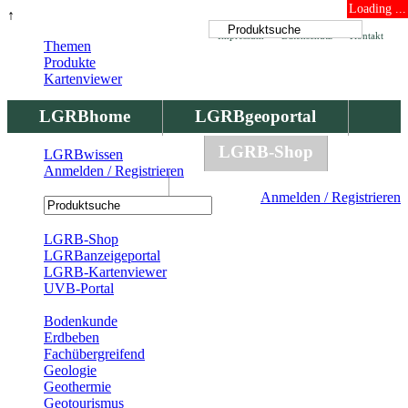
Loading ...
↑
Impressum
Datenschutz
Kontakt
Themen
Produkte
Kartenviewer
LGRBhome
LGRBgeoportal
LGRBbohrungen
LGRB-Shop
LGRBwissen
Anmelden / Registrieren
LGRBwissen
Anmelden / Registrieren
Registrierung
LGRB-Shop
LGRBanzeigeportal
LGRB-Kartenviewer
UVB-Portal
Produkte
Bodenkunde
Erdbeben
Fachübergreifend
Geologie
Geothermie
Geotourismus