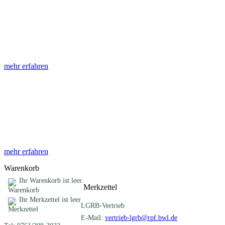
Abhandlungen
Die Abhandlungen des Geologischen Landesamtes, beginnend im
Jahr 1953, beinhalten eine Sammlung von Artikeln zu einem
gemeinsamen Fachthema ...
mehr erfahren
Sonderveröffentlichungen
Das LGRB gibt eine lose Reihe von Sonderveröffentlichungen
heraus. Diese individuell gestalteten Bücher, Broschüren oder
Online-Publikationen erstrecken sich ...
mehr erfahren
Warenkorb
Ihr Warenkorb ist leer.
Merkzettel
Ihr Merkzettel ist leer
LGRB-Vertrieb
E-Mail:
vertrieb-lgrb@rpf.bwl.de