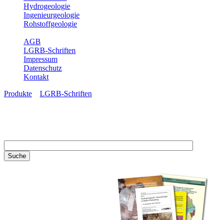
Hydrogeologie
Ingenieurgeologie
Rohstoffgeologie
Service
AGB
LGRB-Schriften
Impressum
Datenschutz
Kontakt
Produkte
»
LGRB-Schriften
LGRB-Schriften
Recherchieren Sie einzelne
Artikel in unseren
Veröffentlichungen mit obigen
Suchfeld oder stöbern Sie in
unseren Publikationsreihen. Hier
finden Sie alle Bände unserer