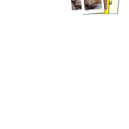
zahlreichen Buchreihen. Eine
Vielzahl der Hefte sind zum
Download freigegeben, andere
können Sie direkt bestellen.
Zur Dokumentation seines
Schaffens und zur Information
des Fachpublikums hat das
LGRB bzw. dessen
Vorgängerbehörde Geologisches
Landesamt (GLA) von Beginn an
Publikationen in gedruckter Form
herausgegeben. Dazu gehör(t)en
Abhandlungen (1953 bis 2002),
Jahreshefte (1955 bis 2004),
LGRB-Informationen (seit 1990),
Fachberichte (seit 2002) sowie
Sonderveröffentlichungen.
LGRB-Informationen
Die seit 1990 publizierten LGRB-Informationen beinhalten eine
Sammlung von Artikeln oder Beiträgen und erstrecken sich über