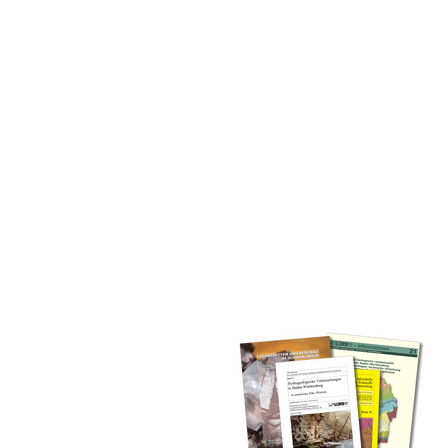
inden Sie alle Bände unserer
 Landesamt (GLA) von Beginn an
mationen (seit 1990), Fachberichte