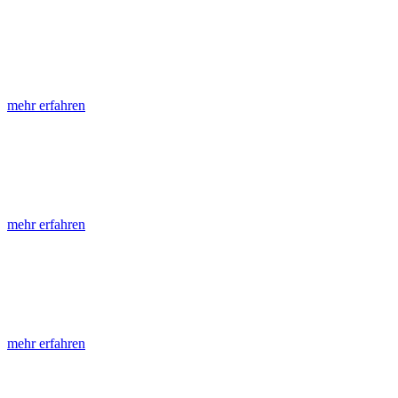
LGRB-Informationen
Die seit 1990 publizierten LGRB-Informationen beinhalten eine Samml
mehr erfahren
LGRB-Fachberichte
LGRB-Fachberichte sind, beginnend im Jahr 2002, einfach strukturier
mehr erfahren
Jahreshefte
Die Jahreshefte des LGRB, beginnend im Jahr 1955, zeigen in jeder A
mehr erfahren
Abhandlungen