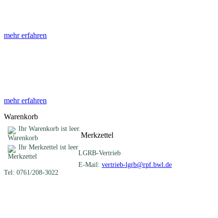
Die Abhandlungen des Geologischen Landesamtes, beginnend im Jahr
mehr erfahren
Sonderveröffentlichungen
Das LGRB gibt eine lose Reihe von Sonderveröffentlichungen heraus. D
mehr erfahren
Warenkorb
Ihr Warenkorb ist leer.
Merkzettel
Ihr Merkzettel ist leer
LGRB-Vertrieb
E-Mail:
vertrieb-lgrb@rpf.bwl.de
Tel: 0761/208-3022