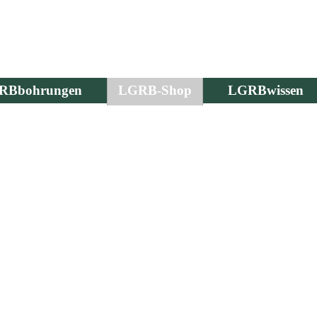
RBbohrungen
LGRB-Shop
LGRBwissen