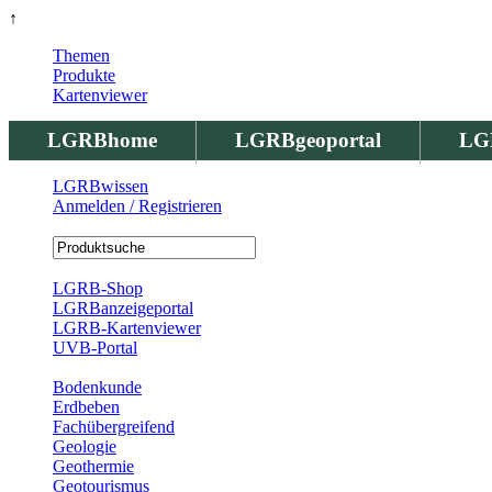
↑
Themen
Produkte
Kartenviewer
LGRBhome
LGRBgeoportal
LG
LGRBwissen
Anmelden / Registrieren
Registrierung
LGRB-Shop
LGRBanzeigeportal
LGRB-Kartenviewer
UVB-Portal
Produkte
Bodenkunde
Erdbeben
Fachübergreifend
Geologie
Geothermie
Geotourismus