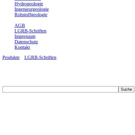
Hydrogeologie
Ingenieurgeologie
Rohstoffgeologie
Service
AGB
LGRB-Schriften
Impressum
Datenschutz
Kontakt
Produkte
»
LGRB-Schriften
LGRB-Schriften
Recherchieren Sie einzelne Artikel in unseren Veröffentlichungen mit 
zahlreichen Buchreihen. Eine Vielzahl der Hefte sind zum Download f
Zur Dokumentation seines Schaffens und zur Information des Fach
Publikationen in gedruckter Form herausgegeben. Dazu gehör(t)en Ab
(seit 2002) sowie Sonderveröffentlichungen.