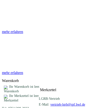
Abhandlungen
Die Abhandlungen des Geologischen Landesamtes, beginnend im
Jahr 1953, beinhalten eine Sammlung von Artikeln zu einem
gemeinsamen Fachthema ...
mehr erfahren
Sonderveröffentlichungen
Das LGRB gibt eine lose Reihe von Sonderveröffentlichungen
heraus. Diese individuell gestalteten Bücher, Broschüren oder
Online-Publikationen erstrecken sich ...
mehr erfahren
Warenkorb
Ihr Warenkorb ist leer.
Merkzettel
Ihr Merkzettel ist leer
LGRB-Vertrieb
E-Mail:
vertrieb-lgrb@rpf.bwl.de