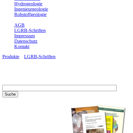
Hydrogeologie
Ingenieurgeologie
Rohstoffgeologie
Service
AGB
LGRB-Schriften
Impressum
Datenschutz
Kontakt
Produkte
»
LGRB-Schriften
LGRB-Schriften
Recherchieren Sie einzelne
Artikel in unseren
Veröffentlichungen mit obigen
Suchfeld oder stöbern Sie in
unseren Publikationsreihen. Hier
finden Sie alle Bände unserer