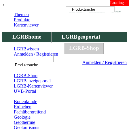
Loading ...
↑
Impressum
Datenschutz
Kontakt
Themen
Produkte
Kartenviewer
LGRBhome
LGRBgeoportal
LGRBbohrungen
LGRB-Shop
LGRBwissen
Anmelden / Registrieren
LGRBwissen
Anmelden / Registrieren
Registrierung
LGRB-Shop
LGRBanzeigeportal
LGRB-Kartenviewer
UVB-Portal
Produkte
Bodenkunde
Erdbeben
Fachübergreifend
Geologie
Geothermie
Geotourismus