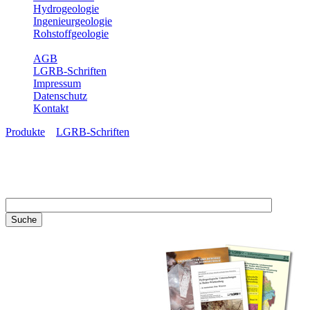
Hydrogeologie
Ingenieurgeologie
Rohstoffgeologie
Service
AGB
LGRB-Schriften
Impressum
Datenschutz
Kontakt
Produkte
»
LGRB-Schriften
LGRB-Schriften
Recherchieren Sie einzelne
Artikel in unseren
Veröffentlichungen mit obigen
Suchfeld oder stöbern Sie in
unseren Publikationsreihen. Hier
finden Sie alle Bände unserer