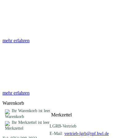
Abhandlungen
Die Abhandlungen des Geologischen Landesamtes, beginnend im
Jahr 1953, beinhalten eine Sammlung von Artikeln zu einem
gemeinsamen Fachthema ...
mehr erfahren
Sonderveröffentlichungen
Das LGRB gibt eine lose Reihe von Sonderveröffentlichungen
heraus. Diese individuell gestalteten Bücher, Broschüren oder
Online-Publikationen erstrecken sich ...
mehr erfahren
Warenkorb
Ihr Warenkorb ist leer.
Merkzettel
Ihr Merkzettel ist leer
LGRB-Vertrieb
E-Mail:
vertrieb-lgrb@rpf.bwl.de