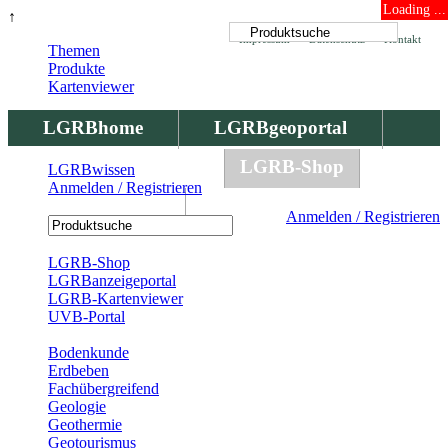
Loading ...
↑
Impressum
Datenschutz
Kontakt
Themen
Produkte
Kartenviewer
LGRBhome
LGRBgeoportal
LGRBbohrungen
LGRB-Shop
LGRBwissen
Anmelden / Registrieren
LGRBwissen
Anmelden / Registrieren
Registrierung
LGRB-Shop
LGRBanzeigeportal
LGRB-Kartenviewer
UVB-Portal
Produkte
Bodenkunde
Erdbeben
Fachübergreifend
Geologie
Geothermie
Geotourismus