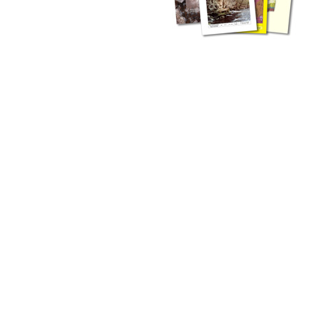
zahlreichen Buchreihen. Eine
Vielzahl der Hefte sind zum
Download freigegeben, andere
können Sie direkt bestellen.
Zur Dokumentation seines
Schaffens und zur Information
des Fachpublikums hat das
LGRB bzw. dessen
Vorgängerbehörde Geologisches
Landesamt (GLA) von Beginn an
Publikationen in gedruckter Form
herausgegeben. Dazu gehör(t)en
Abhandlungen (1953 bis 2002),
Jahreshefte (1955 bis 2004),
LGRB-Informationen (seit 1990),
Fachberichte (seit 2002) sowie
Sonderveröffentlichungen.
LGRB-Informationen
Die seit 1990 publizierten LGRB-Informationen beinhalten eine
Sammlung von Artikeln oder Beiträgen und erstrecken sich über