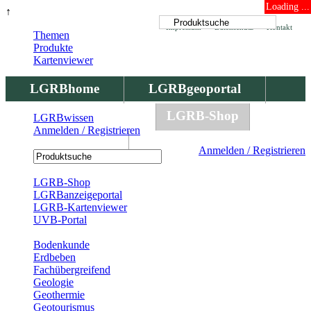
Loading ...
↑
Impressum
Datenschutz
Kontakt
Themen
Produkte
Kartenviewer
LGRBhome
LGRBgeoportal
LGRBbohrungen
LGRB-Shop
LGRBwissen
Anmelden / Registrieren
LGRBwissen
Anmelden / Registrieren
Registrierung
LGRB-Shop
LGRBanzeigeportal
LGRB-Kartenviewer
UVB-Portal
Produkte
Bodenkunde
Erdbeben
Fachübergreifend
Geologie
Geothermie
Geotourismus