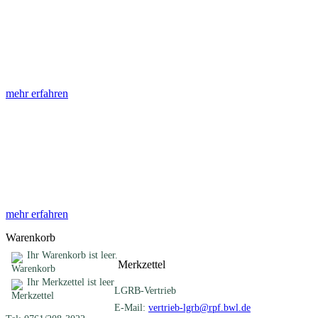
Abhandlungen
Die Abhandlungen des Geologischen Landesamtes, beginnend im
Jahr 1953, beinhalten eine Sammlung von Artikeln zu einem
gemeinsamen Fachthema ...
mehr erfahren
Sonderveröffentlichungen
Das LGRB gibt eine lose Reihe von Sonderveröffentlichungen
heraus. Diese individuell gestalteten Bücher, Broschüren oder
Online-Publikationen erstrecken sich ...
mehr erfahren
Warenkorb
Ihr Warenkorb ist leer.
Merkzettel
Ihr Merkzettel ist leer
LGRB-Vertrieb
E-Mail:
vertrieb-lgrb@rpf.bwl.de