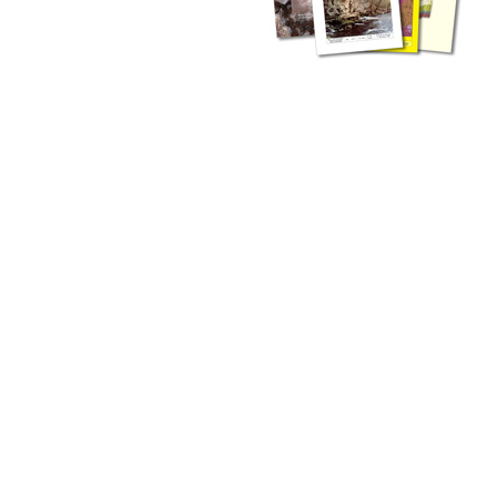
zahlreichen Buchreihen. Eine
Vielzahl der Hefte sind zum
Download freigegeben, andere
können Sie direkt bestellen.
Zur Dokumentation seines
Schaffens und zur Information
des Fachpublikums hat das
LGRB bzw. dessen
Vorgängerbehörde Geologisches
Landesamt (GLA) von Beginn an
Publikationen in gedruckter Form
herausgegeben. Dazu gehör(t)en
Abhandlungen (1953 bis 2002),
Jahreshefte (1955 bis 2004),
LGRB-Informationen (seit 1990),
Fachberichte (seit 2002) sowie
Sonderveröffentlichungen.
LGRB-Informationen
Die seit 1990 publizierten LGRB-Informationen beinhalten eine
Sammlung von Artikeln oder Beiträgen und erstrecken sich über