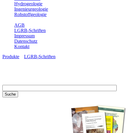
Hydrogeologie
Ingenieurgeologie
Rohstoffgeologie
Service
AGB
LGRB-Schriften
Impressum
Datenschutz
Kontakt
Produkte
»
LGRB-Schriften
LGRB-Schriften
Recherchieren Sie einzelne
Artikel in unseren
Veröffentlichungen mit obigen
Suchfeld oder stöbern Sie in
unseren Publikationsreihen. Hier
finden Sie alle Bände unserer