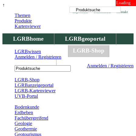
Loading ...
↑
Impressum
Datenschutz
Kontakt
Themen
Produkte
Kartenviewer
LGRBhome
LGRBgeoportal
LGRBbohrungen
LGRB-Shop
LGRBwissen
Anmelden / Registrieren
LGRBwissen
Anmelden / Registrieren
Registrierung
LGRB-Shop
LGRBanzeigeportal
LGRB-Kartenviewer
UVB-Portal
Produkte
Bodenkunde
Erdbeben
Fachübergreifend
Geologie
Geothermie
Geotourismus