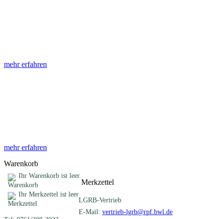
Abhandlungen
Die Abhandlungen des Geologischen Landesamtes, beginnend im
Jahr 1953, beinhalten eine Sammlung von Artikeln zu einem
gemeinsamen Fachthema ...
mehr erfahren
Sonderveröffentlichungen
Das LGRB gibt eine lose Reihe von Sonderveröffentlichungen
heraus. Diese individuell gestalteten Bücher, Broschüren oder
Online-Publikationen erstrecken sich ...
mehr erfahren
Warenkorb
Ihr Warenkorb ist leer.
Merkzettel
Ihr Merkzettel ist leer
LGRB-Vertrieb
E-Mail:
vertrieb-lgrb@rpf.bwl.de