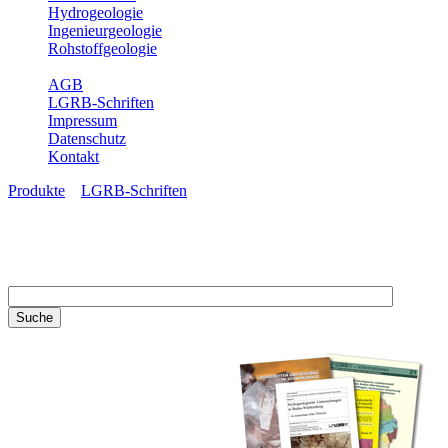
Hydrogeologie
Ingenieurgeologie
Rohstoffgeologie
Service
AGB
LGRB-Schriften
Impressum
Datenschutz
Kontakt
Produkte
»
LGRB-Schriften
LGRB-Schriften
Recherchieren Sie einzelne
Artikel in unseren
Veröffentlichungen mit obigen
Suchfeld oder stöbern Sie in
unseren Publikationsreihen. Hier
finden Sie alle Bände unserer