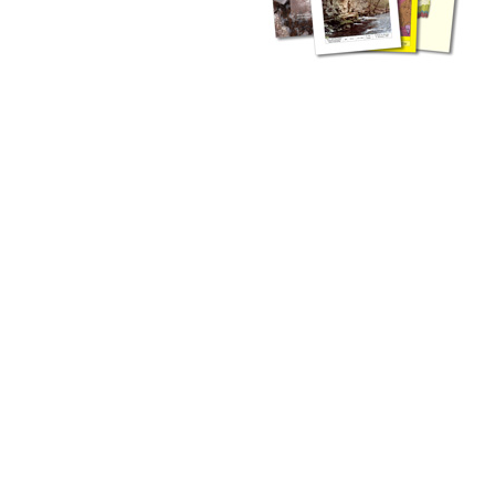
zahlreichen Buchreihen. Eine
Vielzahl der Hefte sind zum
Download freigegeben, andere
können Sie direkt bestellen.
Zur Dokumentation seines
Schaffens und zur Information
des Fachpublikums hat das
LGRB bzw. dessen
Vorgängerbehörde Geologisches
Landesamt (GLA) von Beginn an
Publikationen in gedruckter Form
herausgegeben. Dazu gehör(t)en
Abhandlungen (1953 bis 2002),
Jahreshefte (1955 bis 2004),
LGRB-Informationen (seit 1990),
Fachberichte (seit 2002) sowie
Sonderveröffentlichungen.
LGRB-Informationen
Die seit 1990 publizierten LGRB-Informationen beinhalten eine
Sammlung von Artikeln oder Beiträgen und erstrecken sich über