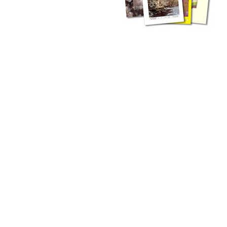
zahlreichen Buchreihen. Eine
Vielzahl der Hefte sind zum
Download freigegeben, andere
können Sie direkt bestellen.
Zur Dokumentation seines
Schaffens und zur Information
des Fachpublikums hat das
LGRB bzw. dessen
Vorgängerbehörde Geologisches
Landesamt (GLA) von Beginn an
Publikationen in gedruckter Form
herausgegeben. Dazu gehör(t)en
Abhandlungen (1953 bis 2002),
Jahreshefte (1955 bis 2004),
LGRB-Informationen (seit 1990),
Fachberichte (seit 2002) sowie
Sonderveröffentlichungen.
LGRB-Informationen
Die seit 1990 publizierten LGRB-Informationen beinhalten eine
Sammlung von Artikeln oder Beiträgen und erstrecken sich über