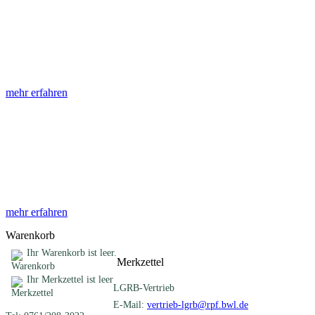
Abhandlungen
Die Abhandlungen des Geologischen Landesamtes, beginnend im
Jahr 1953, beinhalten eine Sammlung von Artikeln zu einem
gemeinsamen Fachthema ...
mehr erfahren
Sonderveröffentlichungen
Das LGRB gibt eine lose Reihe von Sonderveröffentlichungen
heraus. Diese individuell gestalteten Bücher, Broschüren oder
Online-Publikationen erstrecken sich ...
mehr erfahren
Warenkorb
Ihr Warenkorb ist leer.
Merkzettel
Ihr Merkzettel ist leer
LGRB-Vertrieb
E-Mail:
vertrieb-lgrb@rpf.bwl.de