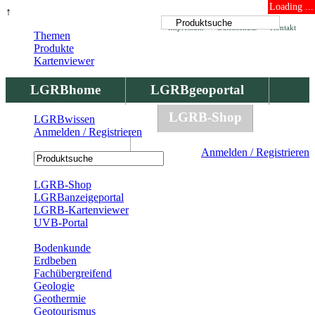
Loading ...
↑
Impressum
Datenschutz
Kontakt
Themen
Produkte
Kartenviewer
LGRBhome
LGRBgeoportal
LGRBbohrungen
LGRB-Shop
LGRBwissen
Anmelden / Registrieren
LGRBwissen
Anmelden / Registrieren
Registrierung
LGRB-Shop
LGRBanzeigeportal
LGRB-Kartenviewer
UVB-Portal
Produkte
Bodenkunde
Erdbeben
Fachübergreifend
Geologie
Geothermie
Geotourismus