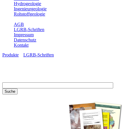
Hydrogeologie
Ingenieurgeologie
Rohstoffgeologie
Service
AGB
LGRB-Schriften
Impressum
Datenschutz
Kontakt
Produkte
»
LGRB-Schriften
LGRB-Schriften
Recherchieren Sie einzelne
Artikel in unseren
Veröffentlichungen mit obigen
Suchfeld oder stöbern Sie in
unseren Publikationsreihen. Hier
finden Sie alle Bände unserer