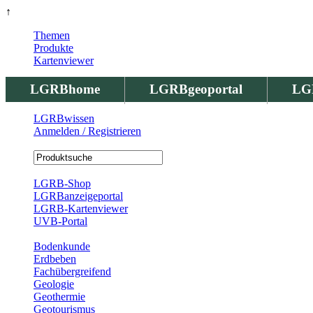
↑
Themen
Produkte
Kartenviewer
LGRBhome
LGRBgeoportal
LG
LGRBwissen
Anmelden / Registrieren
Registrierung
LGRB-Shop
LGRBanzeigeportal
LGRB-Kartenviewer
UVB-Portal
Produkte
Bodenkunde
Erdbeben
Fachübergreifend
Geologie
Geothermie
Geotourismus