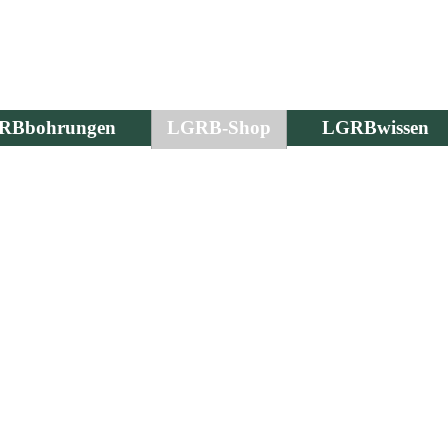
RBbohrungen
LGRB-Shop
LGRBwissen