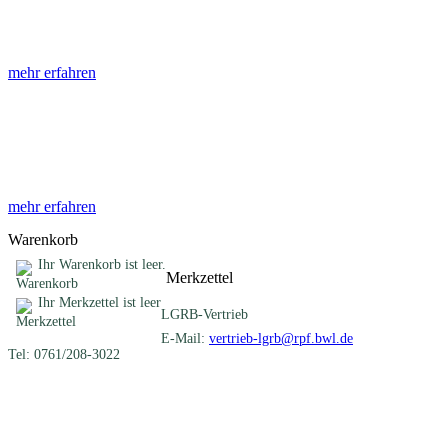
Die Abhandlungen des Geologischen Landesamtes, beginnend im Jahr
mehr erfahren
Sonderveröffentlichungen
Das LGRB gibt eine lose Reihe von Sonderveröffentlichungen heraus. D
mehr erfahren
Warenkorb
Ihr Warenkorb ist leer.
Merkzettel
Ihr Merkzettel ist leer
LGRB-Vertrieb
E-Mail:
vertrieb-lgrb@rpf.bwl.de
Tel: 0761/208-3022