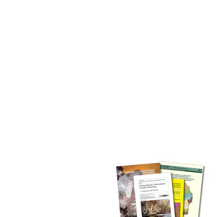
inden Sie alle Bände unserer
 Landesamt (GLA) von Beginn an
mationen (seit 1990), Fachberichte