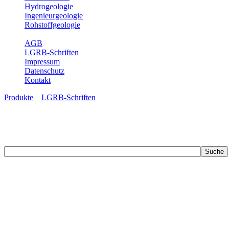
Hydrogeologie
Ingenieurgeologie
Rohstoffgeologie
Service
AGB
LGRB-Schriften
Impressum
Datenschutz
Kontakt
Produkte
»
LGRB-Schriften
LGRB-Schriften
Recherchieren Sie einzelne Artikel in unseren Veröffentlichungen mit 
zahlreichen Buchreihen. Eine Vielzahl der Hefte sind zum Download f
Zur Dokumentation seines Schaffens und zur Information des Fach
Publikationen in gedruckter Form herausgegeben. Dazu gehör(t)en Ab
(seit 2002) sowie Sonderveröffentlichungen.