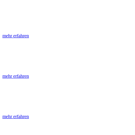
LGRB-Informationen
Die seit 1990 publizierten LGRB-Informationen beinhalten eine Samml
mehr erfahren
LGRB-Fachberichte
LGRB-Fachberichte sind, beginnend im Jahr 2002, einfach strukturier
mehr erfahren
Jahreshefte
Die Jahreshefte des LGRB, beginnend im Jahr 1955, zeigen in jeder A
mehr erfahren
Abhandlungen