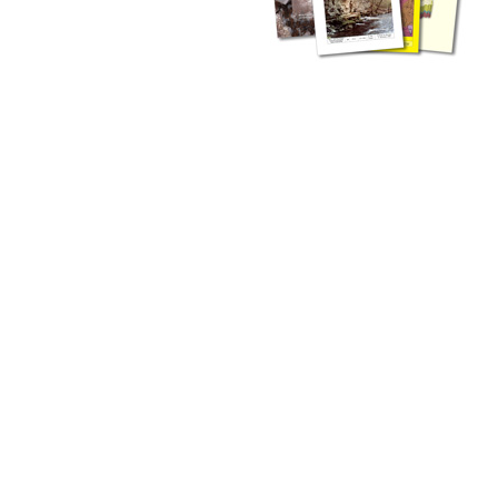
zahlreichen Buchreihen. Eine
Vielzahl der Hefte sind zum
Download freigegeben, andere
können Sie direkt bestellen.
Zur Dokumentation seines
Schaffens und zur Information
des Fachpublikums hat das
LGRB bzw. dessen
Vorgängerbehörde Geologisches
Landesamt (GLA) von Beginn an
Publikationen in gedruckter Form
herausgegeben. Dazu gehör(t)en
Abhandlungen (1953 bis 2002),
Jahreshefte (1955 bis 2004),
LGRB-Informationen (seit 1990),
Fachberichte (seit 2002) sowie
Sonderveröffentlichungen.
LGRB-Informationen
Die seit 1990 publizierten LGRB-Informationen beinhalten eine
Sammlung von Artikeln oder Beiträgen und erstrecken sich über