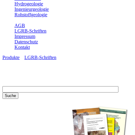
Hydrogeologie
Ingenieurgeologie
Rohstoffgeologie
Service
AGB
LGRB-Schriften
Impressum
Datenschutz
Kontakt
Produkte
»
LGRB-Schriften
LGRB-Schriften
Recherchieren Sie einzelne
Artikel in unseren
Veröffentlichungen mit obigen
Suchfeld oder stöbern Sie in
unseren Publikationsreihen. Hier
finden Sie alle Bände unserer