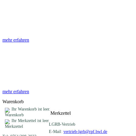
Abhandlungen
Die Abhandlungen des Geologischen Landesamtes, beginnend im
Jahr 1953, beinhalten eine Sammlung von Artikeln zu einem
gemeinsamen Fachthema ...
mehr erfahren
Sonderveröffentlichungen
Das LGRB gibt eine lose Reihe von Sonderveröffentlichungen
heraus. Diese individuell gestalteten Bücher, Broschüren oder
Online-Publikationen erstrecken sich ...
mehr erfahren
Warenkorb
Ihr Warenkorb ist leer.
Merkzettel
Ihr Merkzettel ist leer
LGRB-Vertrieb
E-Mail:
vertrieb-lgrb@rpf.bwl.de