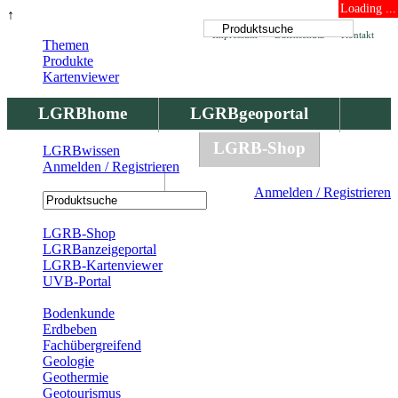
Loading ...
↑
Impressum
Datenschutz
Kontakt
Themen
Produkte
Kartenviewer
LGRBhome
LGRBgeoportal
LGRBbohrungen
LGRB-Shop
LGRBwissen
Anmelden / Registrieren
LGRBwissen
Anmelden / Registrieren
Registrierung
LGRB-Shop
LGRBanzeigeportal
LGRB-Kartenviewer
UVB-Portal
Produkte
Bodenkunde
Erdbeben
Fachübergreifend
Geologie
Geothermie
Geotourismus