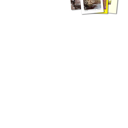
zahlreichen Buchreihen. Eine
Vielzahl der Hefte sind zum
Download freigegeben, andere
können Sie direkt bestellen.
Zur Dokumentation seines
Schaffens und zur Information
des Fachpublikums hat das
LGRB bzw. dessen
Vorgängerbehörde Geologisches
Landesamt (GLA) von Beginn an
Publikationen in gedruckter Form
herausgegeben. Dazu gehör(t)en
Abhandlungen (1953 bis 2002),
Jahreshefte (1955 bis 2004),
LGRB-Informationen (seit 1990),
Fachberichte (seit 2002) sowie
Sonderveröffentlichungen.
LGRB-Informationen
Die seit 1990 publizierten LGRB-Informationen beinhalten eine
Sammlung von Artikeln oder Beiträgen und erstrecken sich über