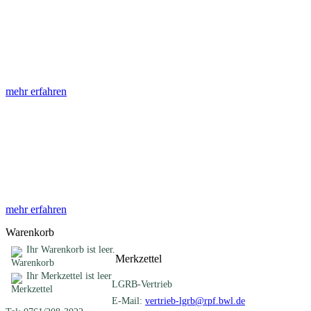
Abhandlungen
Die Abhandlungen des Geologischen Landesamtes, beginnend im
Jahr 1953, beinhalten eine Sammlung von Artikeln zu einem
gemeinsamen Fachthema ...
mehr erfahren
Sonderveröffentlichungen
Das LGRB gibt eine lose Reihe von Sonderveröffentlichungen
heraus. Diese individuell gestalteten Bücher, Broschüren oder
Online-Publikationen erstrecken sich ...
mehr erfahren
Warenkorb
Ihr Warenkorb ist leer.
Merkzettel
Ihr Merkzettel ist leer
LGRB-Vertrieb
E-Mail:
vertrieb-lgrb@rpf.bwl.de