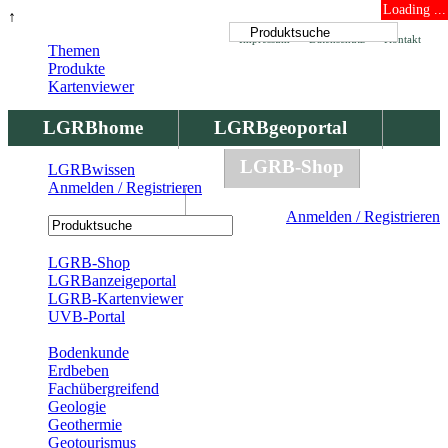
Loading ...
↑
Impressum
Datenschutz
Kontakt
Themen
Produkte
Kartenviewer
LGRBhome
LGRBgeoportal
LGRBbohrungen
LGRB-Shop
LGRBwissen
Anmelden / Registrieren
LGRBwissen
Anmelden / Registrieren
Registrierung
LGRB-Shop
LGRBanzeigeportal
LGRB-Kartenviewer
UVB-Portal
Produkte
Bodenkunde
Erdbeben
Fachübergreifend
Geologie
Geothermie
Geotourismus