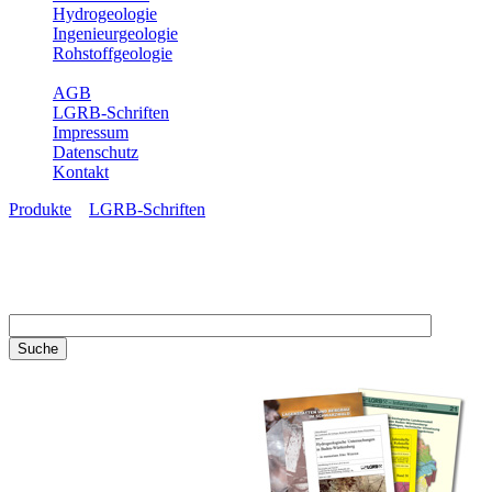
Hydrogeologie
Ingenieurgeologie
Rohstoffgeologie
Service
AGB
LGRB-Schriften
Impressum
Datenschutz
Kontakt
Produkte
»
LGRB-Schriften
LGRB-Schriften
Recherchieren Sie einzelne
Artikel in unseren
Veröffentlichungen mit obigen
Suchfeld oder stöbern Sie in
unseren Publikationsreihen. Hier
finden Sie alle Bände unserer