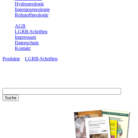
Hydrogeologie
Ingenieurgeologie
Rohstoffgeologie
Service
AGB
LGRB-Schriften
Impressum
Datenschutz
Kontakt
Produkte
»
LGRB-Schriften
LGRB-Schriften
Recherchieren Sie einzelne
Artikel in unseren
Veröffentlichungen mit obigen
Suchfeld oder stöbern Sie in
unseren Publikationsreihen. Hier
finden Sie alle Bände unserer