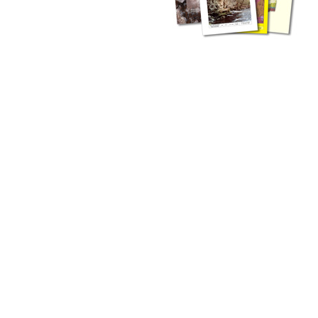
zahlreichen Buchreihen. Eine
Vielzahl der Hefte sind zum
Download freigegeben, andere
können Sie direkt bestellen.
Zur Dokumentation seines
Schaffens und zur Information
des Fachpublikums hat das
LGRB bzw. dessen
Vorgängerbehörde Geologisches
Landesamt (GLA) von Beginn an
Publikationen in gedruckter Form
herausgegeben. Dazu gehör(t)en
Abhandlungen (1953 bis 2002),
Jahreshefte (1955 bis 2004),
LGRB-Informationen (seit 1990),
Fachberichte (seit 2002) sowie
Sonderveröffentlichungen.
LGRB-Informationen
Die seit 1990 publizierten LGRB-Informationen beinhalten eine
Sammlung von Artikeln oder Beiträgen und erstrecken sich über