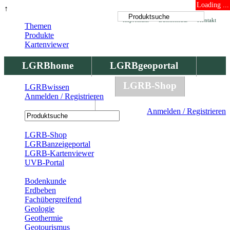
Loading ...
↑
Impressum
Datenschutz
Kontakt
Themen
Produkte
Kartenviewer
LGRBhome
LGRBgeoportal
LGRBbohrungen
LGRB-Shop
LGRBwissen
Anmelden / Registrieren
LGRBwissen
Anmelden / Registrieren
Registrierung
LGRB-Shop
LGRBanzeigeportal
LGRB-Kartenviewer
UVB-Portal
Produkte
Bodenkunde
Erdbeben
Fachübergreifend
Geologie
Geothermie
Geotourismus