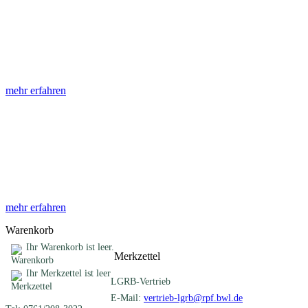
Abhandlungen
Die Abhandlungen des Geologischen Landesamtes, beginnend im
Jahr 1953, beinhalten eine Sammlung von Artikeln zu einem
gemeinsamen Fachthema ...
mehr erfahren
Sonderveröffentlichungen
Das LGRB gibt eine lose Reihe von Sonderveröffentlichungen
heraus. Diese individuell gestalteten Bücher, Broschüren oder
Online-Publikationen erstrecken sich ...
mehr erfahren
Warenkorb
Ihr Warenkorb ist leer.
Merkzettel
Ihr Merkzettel ist leer
LGRB-Vertrieb
E-Mail:
vertrieb-lgrb@rpf.bwl.de