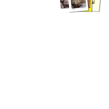
zahlreichen Buchreihen. Eine
Vielzahl der Hefte sind zum
Download freigegeben, andere
können Sie direkt bestellen.
Zur Dokumentation seines
Schaffens und zur Information
des Fachpublikums hat das
LGRB bzw. dessen
Vorgängerbehörde Geologisches
Landesamt (GLA) von Beginn an
Publikationen in gedruckter Form
herausgegeben. Dazu gehör(t)en
Abhandlungen (1953 bis 2002),
Jahreshefte (1955 bis 2004),
LGRB-Informationen (seit 1990),
Fachberichte (seit 2002) sowie
Sonderveröffentlichungen.
LGRB-Informationen
Die seit 1990 publizierten LGRB-Informationen beinhalten eine
Sammlung von Artikeln oder Beiträgen und erstrecken sich über