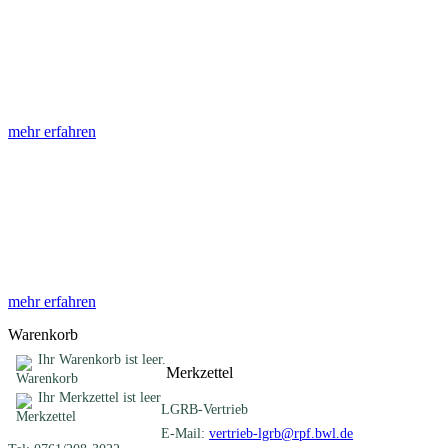
Abhandlungen
Die Abhandlungen des Geologischen Landesamtes, beginnend im
Jahr 1953, beinhalten eine Sammlung von Artikeln zu einem
gemeinsamen Fachthema ...
mehr erfahren
Sonderveröffentlichungen
Das LGRB gibt eine lose Reihe von Sonderveröffentlichungen
heraus. Diese individuell gestalteten Bücher, Broschüren oder
Online-Publikationen erstrecken sich ...
mehr erfahren
Warenkorb
Ihr Warenkorb ist leer.
Merkzettel
Ihr Merkzettel ist leer
LGRB-Vertrieb
E-Mail:
vertrieb-lgrb@rpf.bwl.de