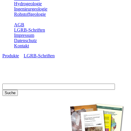
Hydrogeologie
Ingenieurgeologie
Rohstoffgeologie
Service
AGB
LGRB-Schriften
Impressum
Datenschutz
Kontakt
Produkte
»
LGRB-Schriften
LGRB-Schriften
Recherchieren Sie einzelne
Artikel in unseren
Veröffentlichungen mit obigen
Suchfeld oder stöbern Sie in
unseren Publikationsreihen. Hier
finden Sie alle Bände unserer