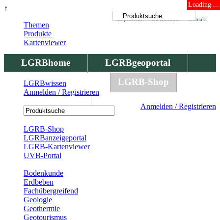
Loading ...
↑
Impressum
Datenschutz
Kontakt
Themen
Produkte
Kartenviewer
LGRBhome
LGRBgeoportal
LGRBbohrungen
LGRB-Shop
LGRBwissen
Anmelden / Registrieren
LGRBwissen
Anmelden / Registrieren
Registrierung
LGRB-Shop
LGRBanzeigeportal
LGRB-Kartenviewer
UVB-Portal
Produkte
Bodenkunde
Erdbeben
Fachübergreifend
Geologie
Geothermie
Geotourismus