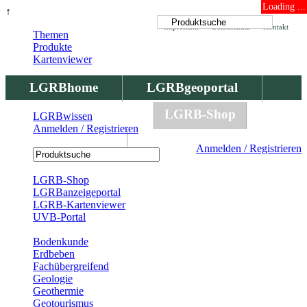
Loading ...
↑
Impressum
Datenschutz
Kontakt
Themen
Produkte
Kartenviewer
LGRBhome
LGRBgeoportal
LGRBbohrungen
LGRB-Shop
LGRBwissen
Anmelden / Registrieren
LGRBwissen
Anmelden / Registrieren
Registrierung
LGRB-Shop
LGRBanzeigeportal
LGRB-Kartenviewer
UVB-Portal
Produkte
Bodenkunde
Erdbeben
Fachübergreifend
Geologie
Geothermie
Geotourismus