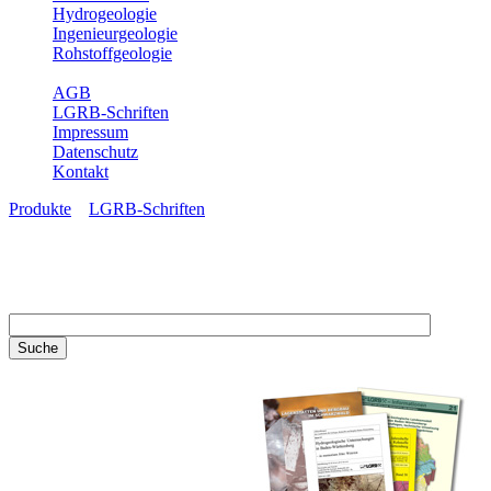
Hydrogeologie
Ingenieurgeologie
Rohstoffgeologie
Service
AGB
LGRB-Schriften
Impressum
Datenschutz
Kontakt
Produkte
»
LGRB-Schriften
LGRB-Schriften
Recherchieren Sie einzelne
Artikel in unseren
Veröffentlichungen mit obigen
Suchfeld oder stöbern Sie in
unseren Publikationsreihen. Hier
finden Sie alle Bände unserer