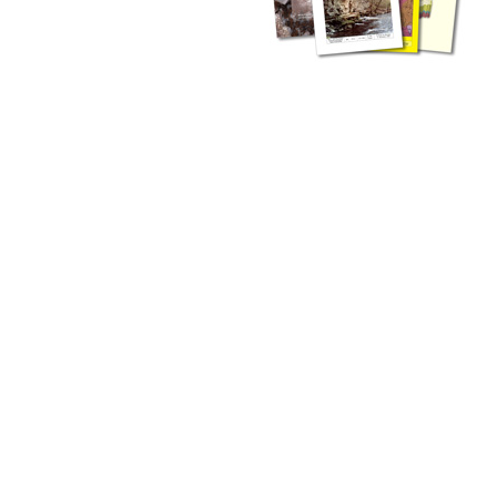
zahlreichen Buchreihen. Eine
Vielzahl der Hefte sind zum
Download freigegeben, andere
können Sie direkt bestellen.
Zur Dokumentation seines
Schaffens und zur Information
des Fachpublikums hat das
LGRB bzw. dessen
Vorgängerbehörde Geologisches
Landesamt (GLA) von Beginn an
Publikationen in gedruckter Form
herausgegeben. Dazu gehör(t)en
Abhandlungen (1953 bis 2002),
Jahreshefte (1955 bis 2004),
LGRB-Informationen (seit 1990),
Fachberichte (seit 2002) sowie
Sonderveröffentlichungen.
LGRB-Informationen
Die seit 1990 publizierten LGRB-Informationen beinhalten eine
Sammlung von Artikeln oder Beiträgen und erstrecken sich über