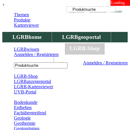
Loading ...
↑
Impressum
Datenschutz
Kontakt
Themen
Produkte
Kartenviewer
LGRBhome
LGRBgeoportal
LGRBbohrungen
LGRB-Shop
LGRBwissen
Anmelden / Registrieren
LGRBwissen
Anmelden / Registrieren
Registrierung
LGRB-Shop
LGRBanzeigeportal
LGRB-Kartenviewer
UVB-Portal
Produkte
Bodenkunde
Erdbeben
Fachübergreifend
Geologie
Geothermie
Geotourismus