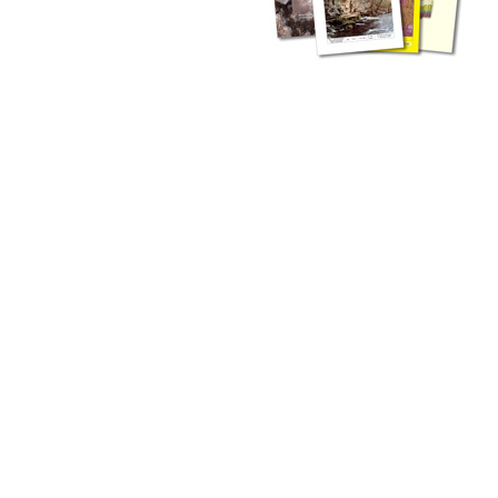
zahlreichen Buchreihen. Eine
Vielzahl der Hefte sind zum
Download freigegeben, andere
können Sie direkt bestellen.
Zur Dokumentation seines
Schaffens und zur Information
des Fachpublikums hat das
LGRB bzw. dessen
Vorgängerbehörde Geologisches
Landesamt (GLA) von Beginn an
Publikationen in gedruckter Form
herausgegeben. Dazu gehör(t)en
Abhandlungen (1953 bis 2002),
Jahreshefte (1955 bis 2004),
LGRB-Informationen (seit 1990),
Fachberichte (seit 2002) sowie
Sonderveröffentlichungen.
LGRB-Informationen
Die seit 1990 publizierten LGRB-Informationen beinhalten eine
Sammlung von Artikeln oder Beiträgen und erstrecken sich über