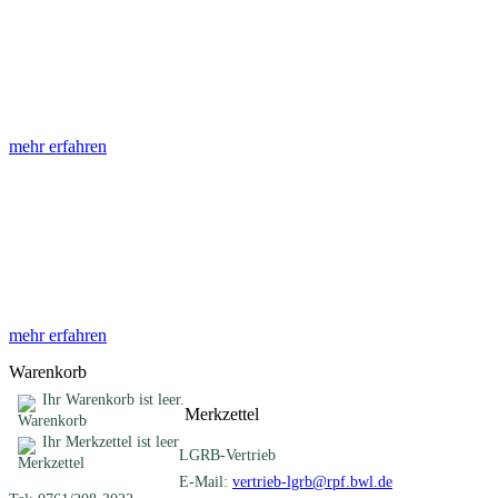
Abhandlungen
Die Abhandlungen des Geologischen Landesamtes, beginnend im
Jahr 1953, beinhalten eine Sammlung von Artikeln zu einem
gemeinsamen Fachthema ...
mehr erfahren
Sonderveröffentlichungen
Das LGRB gibt eine lose Reihe von Sonderveröffentlichungen
heraus. Diese individuell gestalteten Bücher, Broschüren oder
Online-Publikationen erstrecken sich ...
mehr erfahren
Warenkorb
Ihr Warenkorb ist leer.
Merkzettel
Ihr Merkzettel ist leer
LGRB-Vertrieb
E-Mail:
vertrieb-lgrb@rpf.bwl.de