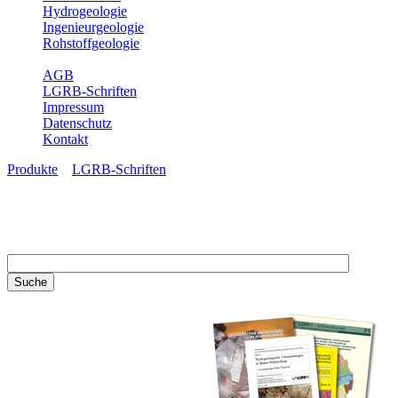
Hydrogeologie
Ingenieurgeologie
Rohstoffgeologie
Service
AGB
LGRB-Schriften
Impressum
Datenschutz
Kontakt
Produkte
»
LGRB-Schriften
LGRB-Schriften
Recherchieren Sie einzelne
Artikel in unseren
Veröffentlichungen mit obigen
Suchfeld oder stöbern Sie in
unseren Publikationsreihen. Hier
finden Sie alle Bände unserer