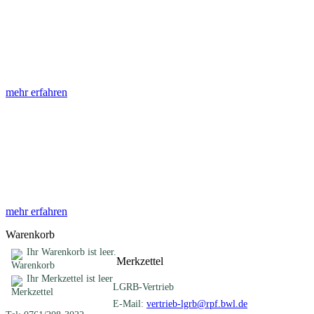
Abhandlungen
Die Abhandlungen des Geologischen Landesamtes, beginnend im
Jahr 1953, beinhalten eine Sammlung von Artikeln zu einem
gemeinsamen Fachthema ...
mehr erfahren
Sonderveröffentlichungen
Das LGRB gibt eine lose Reihe von Sonderveröffentlichungen
heraus. Diese individuell gestalteten Bücher, Broschüren oder
Online-Publikationen erstrecken sich ...
mehr erfahren
Warenkorb
Ihr Warenkorb ist leer.
Merkzettel
Ihr Merkzettel ist leer
LGRB-Vertrieb
E-Mail:
vertrieb-lgrb@rpf.bwl.de