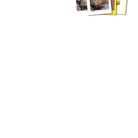
zahlreichen Buchreihen. Eine
Vielzahl der Hefte sind zum
Download freigegeben, andere
können Sie direkt bestellen.
Zur Dokumentation seines
Schaffens und zur Information
des Fachpublikums hat das
LGRB bzw. dessen
Vorgängerbehörde Geologisches
Landesamt (GLA) von Beginn an
Publikationen in gedruckter Form
herausgegeben. Dazu gehör(t)en
Abhandlungen (1953 bis 2002),
Jahreshefte (1955 bis 2004),
LGRB-Informationen (seit 1990),
Fachberichte (seit 2002) sowie
Sonderveröffentlichungen.
LGRB-Informationen
Die seit 1990 publizierten LGRB-Informationen beinhalten eine
Sammlung von Artikeln oder Beiträgen und erstrecken sich über