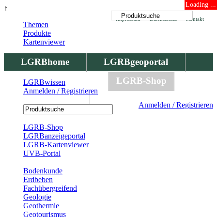
Loading ...
↑
Impressum
Datenschutz
Kontakt
Themen
Produkte
Kartenviewer
LGRBhome
LGRBgeoportal
LGRBbohrungen
LGRB-Shop
LGRBwissen
Anmelden / Registrieren
LGRBwissen
Anmelden / Registrieren
Registrierung
LGRB-Shop
LGRBanzeigeportal
LGRB-Kartenviewer
UVB-Portal
Produkte
Bodenkunde
Erdbeben
Fachübergreifend
Geologie
Geothermie
Geotourismus