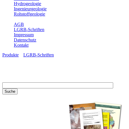
Hydrogeologie
Ingenieurgeologie
Rohstoffgeologie
Service
AGB
LGRB-Schriften
Impressum
Datenschutz
Kontakt
Produkte
»
LGRB-Schriften
LGRB-Schriften
Recherchieren Sie einzelne
Artikel in unseren
Veröffentlichungen mit obigen
Suchfeld oder stöbern Sie in
unseren Publikationsreihen. Hier
finden Sie alle Bände unserer