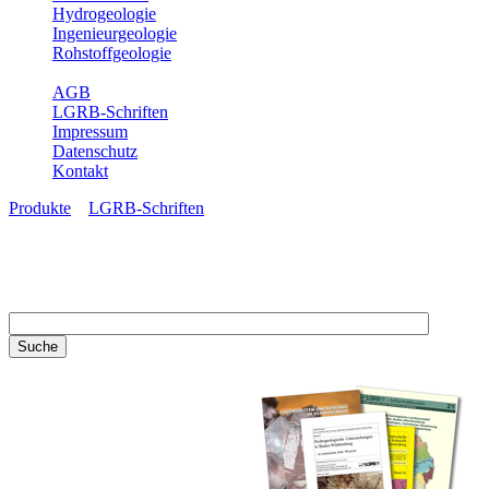
Hydrogeologie
Ingenieurgeologie
Rohstoffgeologie
Service
AGB
LGRB-Schriften
Impressum
Datenschutz
Kontakt
Produkte
»
LGRB-Schriften
LGRB-Schriften
Recherchieren Sie einzelne
Artikel in unseren
Veröffentlichungen mit obigen
Suchfeld oder stöbern Sie in
unseren Publikationsreihen. Hier
finden Sie alle Bände unserer