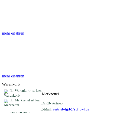
Abhandlungen
Die Abhandlungen des Geologischen Landesamtes, beginnend im
Jahr 1953, beinhalten eine Sammlung von Artikeln zu einem
gemeinsamen Fachthema ...
mehr erfahren
Sonderveröffentlichungen
Das LGRB gibt eine lose Reihe von Sonderveröffentlichungen
heraus. Diese individuell gestalteten Bücher, Broschüren oder
Online-Publikationen erstrecken sich ...
mehr erfahren
Warenkorb
Ihr Warenkorb ist leer.
Merkzettel
Ihr Merkzettel ist leer
LGRB-Vertrieb
E-Mail:
vertrieb-lgrb@rpf.bwl.de