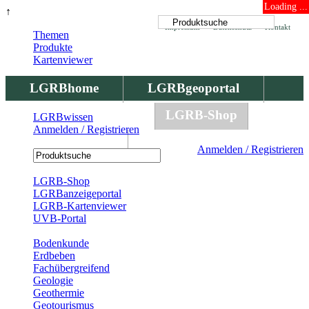
Loading ...
↑
Impressum
Datenschutz
Kontakt
Themen
Produkte
Kartenviewer
LGRBhome
LGRBgeoportal
LGRBbohrungen
LGRB-Shop
LGRBwissen
Anmelden / Registrieren
LGRBwissen
Anmelden / Registrieren
Registrierung
LGRB-Shop
LGRBanzeigeportal
LGRB-Kartenviewer
UVB-Portal
Produkte
Bodenkunde
Erdbeben
Fachübergreifend
Geologie
Geothermie
Geotourismus