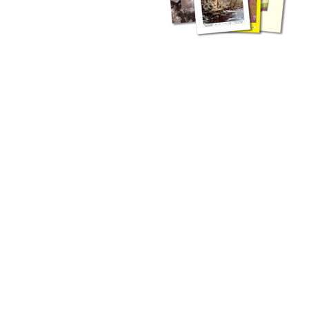
zahlreichen Buchreihen. Eine
Vielzahl der Hefte sind zum
Download freigegeben, andere
können Sie direkt bestellen.
Zur Dokumentation seines
Schaffens und zur Information
des Fachpublikums hat das
LGRB bzw. dessen
Vorgängerbehörde Geologisches
Landesamt (GLA) von Beginn an
Publikationen in gedruckter Form
herausgegeben. Dazu gehör(t)en
Abhandlungen (1953 bis 2002),
Jahreshefte (1955 bis 2004),
LGRB-Informationen (seit 1990),
Fachberichte (seit 2002) sowie
Sonderveröffentlichungen.
LGRB-Informationen
Die seit 1990 publizierten LGRB-Informationen beinhalten eine
Sammlung von Artikeln oder Beiträgen und erstrecken sich über