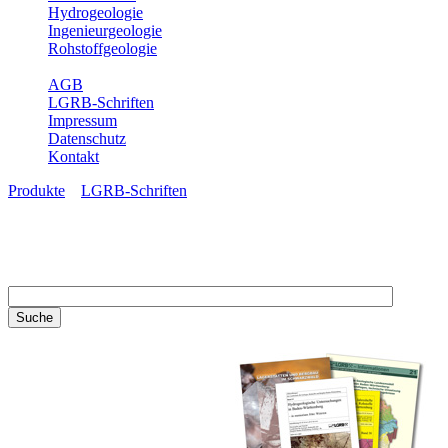
Hydrogeologie
Ingenieurgeologie
Rohstoffgeologie
Service
AGB
LGRB-Schriften
Impressum
Datenschutz
Kontakt
Produkte
»
LGRB-Schriften
LGRB-Schriften
Recherchieren Sie einzelne
Artikel in unseren
Veröffentlichungen mit obigen
Suchfeld oder stöbern Sie in
unseren Publikationsreihen. Hier
finden Sie alle Bände unserer