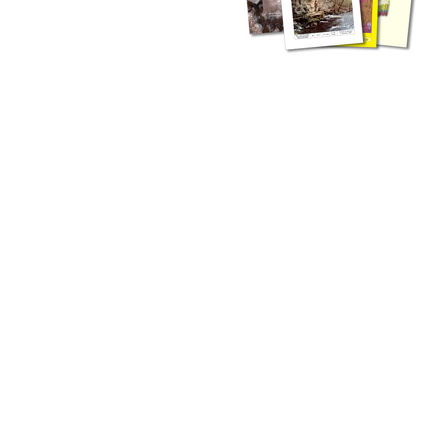
zahlreichen Buchreihen. Eine
Vielzahl der Hefte sind zum
Download freigegeben, andere
können Sie direkt bestellen.
Zur Dokumentation seines
Schaffens und zur Information
des Fachpublikums hat das
LGRB bzw. dessen
Vorgängerbehörde Geologisches
Landesamt (GLA) von Beginn an
Publikationen in gedruckter Form
herausgegeben. Dazu gehör(t)en
Abhandlungen (1953 bis 2002),
Jahreshefte (1955 bis 2004),
LGRB-Informationen (seit 1990),
Fachberichte (seit 2002) sowie
Sonderveröffentlichungen.
LGRB-Informationen
Die seit 1990 publizierten LGRB-Informationen beinhalten eine
Sammlung von Artikeln oder Beiträgen und erstrecken sich über