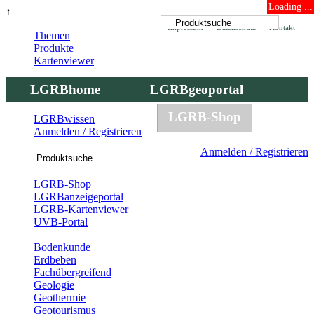
Loading ...
↑
Impressum
Datenschutz
Kontakt
Themen
Produkte
Kartenviewer
LGRBhome
LGRBgeoportal
LGRBbohrungen
LGRB-Shop
LGRBwissen
Anmelden / Registrieren
LGRBwissen
Anmelden / Registrieren
Registrierung
LGRB-Shop
LGRBanzeigeportal
LGRB-Kartenviewer
UVB-Portal
Produkte
Bodenkunde
Erdbeben
Fachübergreifend
Geologie
Geothermie
Geotourismus