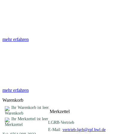
Abhandlungen
Die Abhandlungen des Geologischen Landesamtes, beginnend im
Jahr 1953, beinhalten eine Sammlung von Artikeln zu einem
gemeinsamen Fachthema ...
mehr erfahren
Sonderveröffentlichungen
Das LGRB gibt eine lose Reihe von Sonderveröffentlichungen
heraus. Diese individuell gestalteten Bücher, Broschüren oder
Online-Publikationen erstrecken sich ...
mehr erfahren
Warenkorb
Ihr Warenkorb ist leer.
Merkzettel
Ihr Merkzettel ist leer
LGRB-Vertrieb
E-Mail:
vertrieb-lgrb@rpf.bwl.de