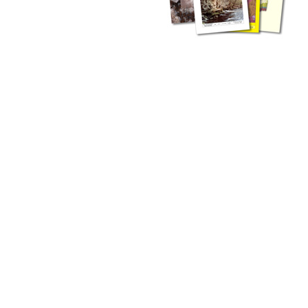
zahlreichen Buchreihen. Eine
Vielzahl der Hefte sind zum
Download freigegeben, andere
können Sie direkt bestellen.
Zur Dokumentation seines
Schaffens und zur Information
des Fachpublikums hat das
LGRB bzw. dessen
Vorgängerbehörde Geologisches
Landesamt (GLA) von Beginn an
Publikationen in gedruckter Form
herausgegeben. Dazu gehör(t)en
Abhandlungen (1953 bis 2002),
Jahreshefte (1955 bis 2004),
LGRB-Informationen (seit 1990),
Fachberichte (seit 2002) sowie
Sonderveröffentlichungen.
LGRB-Informationen
Die seit 1990 publizierten LGRB-Informationen beinhalten eine
Sammlung von Artikeln oder Beiträgen und erstrecken sich über