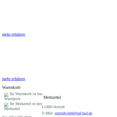
Abhandlungen
Die Abhandlungen des Geologischen Landesamtes, beginnend im
Jahr 1953, beinhalten eine Sammlung von Artikeln zu einem
gemeinsamen Fachthema ...
mehr erfahren
Sonderveröffentlichungen
Das LGRB gibt eine lose Reihe von Sonderveröffentlichungen
heraus. Diese individuell gestalteten Bücher, Broschüren oder
Online-Publikationen erstrecken sich ...
mehr erfahren
Warenkorb
Ihr Warenkorb ist leer.
Merkzettel
Ihr Merkzettel ist leer
LGRB-Vertrieb
E-Mail:
vertrieb-lgrb@rpf.bwl.de