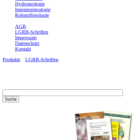
Hydrogeologie
Ingenieurgeologie
Rohstoffgeologie
Service
AGB
LGRB-Schriften
Impressum
Datenschutz
Kontakt
Produkte
»
LGRB-Schriften
LGRB-Schriften
Recherchieren Sie einzelne
Artikel in unseren
Veröffentlichungen mit obigen
Suchfeld oder stöbern Sie in
unseren Publikationsreihen. Hier
finden Sie alle Bände unserer