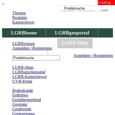
Loading ...
↑
Impressum
Datenschutz
Kontakt
Themen
Produkte
Kartenviewer
LGRBhome
LGRBgeoportal
LGRBbohrungen
LGRB-Shop
LGRBwissen
Anmelden / Registrieren
LGRBwissen
Anmelden / Registrieren
Registrierung
LGRB-Shop
LGRBanzeigeportal
LGRB-Kartenviewer
UVB-Portal
Produkte
Bodenkunde
Erdbeben
Fachübergreifend
Geologie
Geothermie
Geotourismus