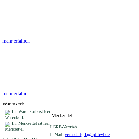
Abhandlungen
Die Abhandlungen des Geologischen Landesamtes, beginnend im
Jahr 1953, beinhalten eine Sammlung von Artikeln zu einem
gemeinsamen Fachthema ...
mehr erfahren
Sonderveröffentlichungen
Das LGRB gibt eine lose Reihe von Sonderveröffentlichungen
heraus. Diese individuell gestalteten Bücher, Broschüren oder
Online-Publikationen erstrecken sich ...
mehr erfahren
Warenkorb
Ihr Warenkorb ist leer.
Merkzettel
Ihr Merkzettel ist leer
LGRB-Vertrieb
E-Mail:
vertrieb-lgrb@rpf.bwl.de