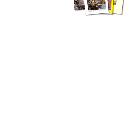
zahlreichen Buchreihen. Eine
Vielzahl der Hefte sind zum
Download freigegeben, andere
können Sie direkt bestellen.
Zur Dokumentation seines
Schaffens und zur Information
des Fachpublikums hat das
LGRB bzw. dessen
Vorgängerbehörde Geologisches
Landesamt (GLA) von Beginn an
Publikationen in gedruckter Form
herausgegeben. Dazu gehör(t)en
Abhandlungen (1953 bis 2002),
Jahreshefte (1955 bis 2004),
LGRB-Informationen (seit 1990),
Fachberichte (seit 2002) sowie
Sonderveröffentlichungen.
LGRB-Informationen
Die seit 1990 publizierten LGRB-Informationen beinhalten eine
Sammlung von Artikeln oder Beiträgen und erstrecken sich über