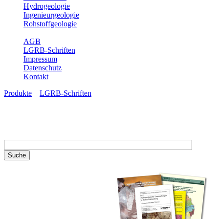
Hydrogeologie
Ingenieurgeologie
Rohstoffgeologie
Service
AGB
LGRB-Schriften
Impressum
Datenschutz
Kontakt
Produkte
»
LGRB-Schriften
LGRB-Schriften
Recherchieren Sie einzelne
Artikel in unseren
Veröffentlichungen mit obigen
Suchfeld oder stöbern Sie in
unseren Publikationsreihen. Hier
finden Sie alle Bände unserer