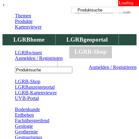
Loading ...
↑
Impressum
Datenschutz
Kontakt
Themen
Produkte
Kartenviewer
LGRBhome
LGRBgeoportal
LGRBbohrungen
LGRB-Shop
LGRBwissen
Anmelden / Registrieren
LGRBwissen
Anmelden / Registrieren
Registrierung
LGRB-Shop
LGRBanzeigeportal
LGRB-Kartenviewer
UVB-Portal
Produkte
Bodenkunde
Erdbeben
Fachübergreifend
Geologie
Geothermie
Geotourismus