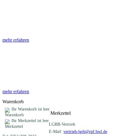
Abhandlungen
Die Abhandlungen des Geologischen Landesamtes, beginnend im
Jahr 1953, beinhalten eine Sammlung von Artikeln zu einem
gemeinsamen Fachthema ...
mehr erfahren
Sonderveröffentlichungen
Das LGRB gibt eine lose Reihe von Sonderveröffentlichungen
heraus. Diese individuell gestalteten Bücher, Broschüren oder
Online-Publikationen erstrecken sich ...
mehr erfahren
Warenkorb
Ihr Warenkorb ist leer.
Merkzettel
Ihr Merkzettel ist leer
LGRB-Vertrieb
E-Mail:
vertrieb-lgrb@rpf.bwl.de