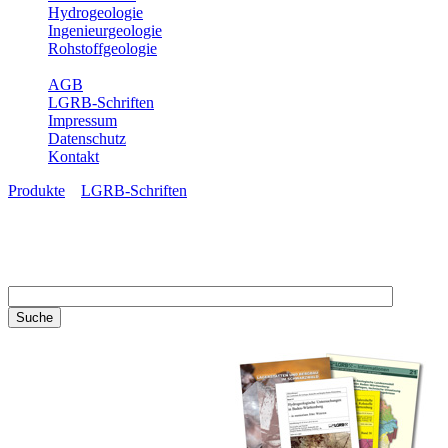
Hydrogeologie
Ingenieurgeologie
Rohstoffgeologie
Service
AGB
LGRB-Schriften
Impressum
Datenschutz
Kontakt
Produkte
»
LGRB-Schriften
LGRB-Schriften
Recherchieren Sie einzelne
Artikel in unseren
Veröffentlichungen mit obigen
Suchfeld oder stöbern Sie in
unseren Publikationsreihen. Hier
finden Sie alle Bände unserer