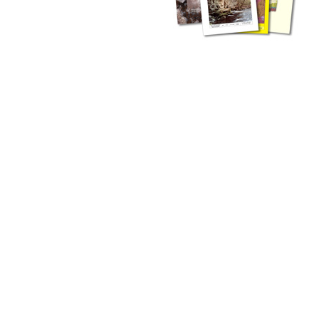
zahlreichen Buchreihen. Eine
Vielzahl der Hefte sind zum
Download freigegeben, andere
können Sie direkt bestellen.
Zur Dokumentation seines
Schaffens und zur Information
des Fachpublikums hat das
LGRB bzw. dessen
Vorgängerbehörde Geologisches
Landesamt (GLA) von Beginn an
Publikationen in gedruckter Form
herausgegeben. Dazu gehör(t)en
Abhandlungen (1953 bis 2002),
Jahreshefte (1955 bis 2004),
LGRB-Informationen (seit 1990),
Fachberichte (seit 2002) sowie
Sonderveröffentlichungen.
LGRB-Informationen
Die seit 1990 publizierten LGRB-Informationen beinhalten eine
Sammlung von Artikeln oder Beiträgen und erstrecken sich über