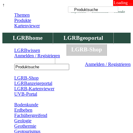
Loading ...
↑
Impressum
Datenschutz
Kontakt
Themen
Produkte
Kartenviewer
LGRBhome
LGRBgeoportal
LGRBbohrungen
LGRB-Shop
LGRBwissen
Anmelden / Registrieren
LGRBwissen
Anmelden / Registrieren
Registrierung
LGRB-Shop
LGRBanzeigeportal
LGRB-Kartenviewer
UVB-Portal
Produkte
Bodenkunde
Erdbeben
Fachübergreifend
Geologie
Geothermie
Geotourismus