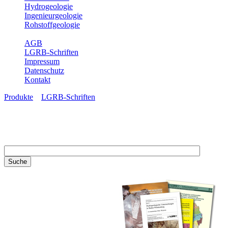
Hydrogeologie
Ingenieurgeologie
Rohstoffgeologie
Service
AGB
LGRB-Schriften
Impressum
Datenschutz
Kontakt
Produkte
»
LGRB-Schriften
LGRB-Schriften
Recherchieren Sie einzelne
Artikel in unseren
Veröffentlichungen mit obigen
Suchfeld oder stöbern Sie in
unseren Publikationsreihen. Hier
finden Sie alle Bände unserer