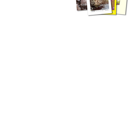
zahlreichen Buchreihen. Eine
Vielzahl der Hefte sind zum
Download freigegeben, andere
können Sie direkt bestellen.
Zur Dokumentation seines
Schaffens und zur Information
des Fachpublikums hat das
LGRB bzw. dessen
Vorgängerbehörde Geologisches
Landesamt (GLA) von Beginn an
Publikationen in gedruckter Form
herausgegeben. Dazu gehör(t)en
Abhandlungen (1953 bis 2002),
Jahreshefte (1955 bis 2004),
LGRB-Informationen (seit 1990),
Fachberichte (seit 2002) sowie
Sonderveröffentlichungen.
LGRB-Informationen
Die seit 1990 publizierten LGRB-Informationen beinhalten eine
Sammlung von Artikeln oder Beiträgen und erstrecken sich über