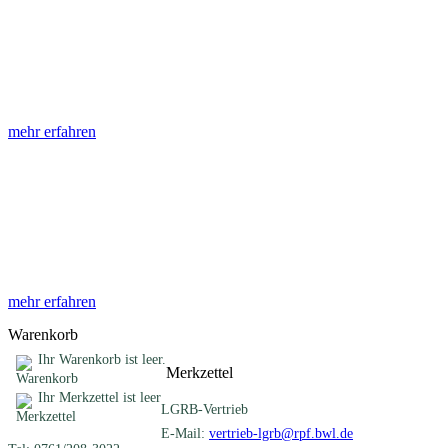
Abhandlungen
Die Abhandlungen des Geologischen Landesamtes, beginnend im
Jahr 1953, beinhalten eine Sammlung von Artikeln zu einem
gemeinsamen Fachthema ...
mehr erfahren
Sonderveröffentlichungen
Das LGRB gibt eine lose Reihe von Sonderveröffentlichungen
heraus. Diese individuell gestalteten Bücher, Broschüren oder
Online-Publikationen erstrecken sich ...
mehr erfahren
Warenkorb
Ihr Warenkorb ist leer.
Merkzettel
Ihr Merkzettel ist leer
LGRB-Vertrieb
E-Mail:
vertrieb-lgrb@rpf.bwl.de