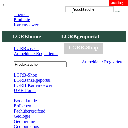
Loading ...
↑
Impressum
Datenschutz
Kontakt
Themen
Produkte
Kartenviewer
LGRBhome
LGRBgeoportal
LGRBbohrungen
LGRB-Shop
LGRBwissen
Anmelden / Registrieren
LGRBwissen
Anmelden / Registrieren
Registrierung
LGRB-Shop
LGRBanzeigeportal
LGRB-Kartenviewer
UVB-Portal
Produkte
Bodenkunde
Erdbeben
Fachübergreifend
Geologie
Geothermie
Geotourismus