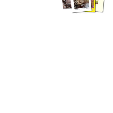
zahlreichen Buchreihen. Eine
Vielzahl der Hefte sind zum
Download freigegeben, andere
können Sie direkt bestellen.
Zur Dokumentation seines
Schaffens und zur Information
des Fachpublikums hat das
LGRB bzw. dessen
Vorgängerbehörde Geologisches
Landesamt (GLA) von Beginn an
Publikationen in gedruckter Form
herausgegeben. Dazu gehör(t)en
Abhandlungen (1953 bis 2002),
Jahreshefte (1955 bis 2004),
LGRB-Informationen (seit 1990),
Fachberichte (seit 2002) sowie
Sonderveröffentlichungen.
LGRB-Informationen
Die seit 1990 publizierten LGRB-Informationen beinhalten eine
Sammlung von Artikeln oder Beiträgen und erstrecken sich über