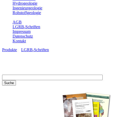
Hydrogeologie
Ingenieurgeologie
Rohstoffgeologie
Service
AGB
LGRB-Schriften
Impressum
Datenschutz
Kontakt
Produkte
»
LGRB-Schriften
LGRB-Schriften
Recherchieren Sie einzelne
Artikel in unseren
Veröffentlichungen mit obigen
Suchfeld oder stöbern Sie in
unseren Publikationsreihen. Hier
finden Sie alle Bände unserer