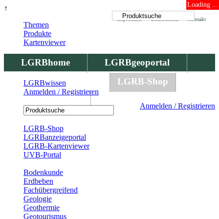
Loading ...
↑
Impressum
Datenschutz
Kontakt
Themen
Produkte
Kartenviewer
LGRBhome
LGRBgeoportal
LGRBbohrungen
LGRB-Shop
LGRBwissen
Anmelden / Registrieren
LGRBwissen
Anmelden / Registrieren
Registrierung
LGRB-Shop
LGRBanzeigeportal
LGRB-Kartenviewer
UVB-Portal
Produkte
Bodenkunde
Erdbeben
Fachübergreifend
Geologie
Geothermie
Geotourismus