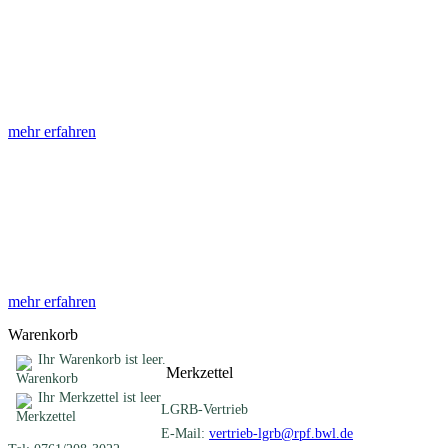
Abhandlungen
Die Abhandlungen des Geologischen Landesamtes, beginnend im
Jahr 1953, beinhalten eine Sammlung von Artikeln zu einem
gemeinsamen Fachthema ...
mehr erfahren
Sonderveröffentlichungen
Das LGRB gibt eine lose Reihe von Sonderveröffentlichungen
heraus. Diese individuell gestalteten Bücher, Broschüren oder
Online-Publikationen erstrecken sich ...
mehr erfahren
Warenkorb
Ihr Warenkorb ist leer.
Merkzettel
Ihr Merkzettel ist leer
LGRB-Vertrieb
E-Mail:
vertrieb-lgrb@rpf.bwl.de