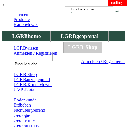
Loading ...
↑
Impressum
Datenschutz
Kontakt
Themen
Produkte
Kartenviewer
LGRBhome
LGRBgeoportal
LGRBbohrungen
LGRB-Shop
LGRBwissen
Anmelden / Registrieren
LGRBwissen
Anmelden / Registrieren
Registrierung
LGRB-Shop
LGRBanzeigeportal
LGRB-Kartenviewer
UVB-Portal
Produkte
Bodenkunde
Erdbeben
Fachübergreifend
Geologie
Geothermie
Geotourismus