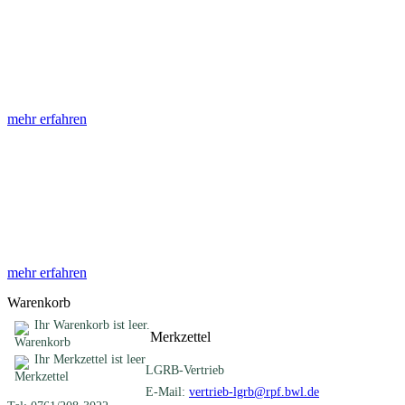
Abhandlungen
Die Abhandlungen des Geologischen Landesamtes, beginnend im
Jahr 1953, beinhalten eine Sammlung von Artikeln zu einem
gemeinsamen Fachthema ...
mehr erfahren
Sonderveröffentlichungen
Das LGRB gibt eine lose Reihe von Sonderveröffentlichungen
heraus. Diese individuell gestalteten Bücher, Broschüren oder
Online-Publikationen erstrecken sich ...
mehr erfahren
Warenkorb
Ihr Warenkorb ist leer.
Merkzettel
Ihr Merkzettel ist leer
LGRB-Vertrieb
E-Mail:
vertrieb-lgrb@rpf.bwl.de