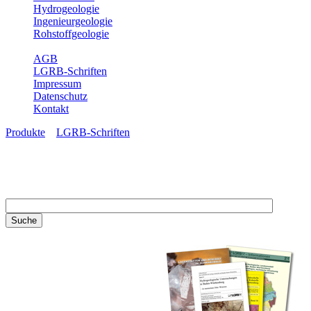
Hydrogeologie
Ingenieurgeologie
Rohstoffgeologie
Service
AGB
LGRB-Schriften
Impressum
Datenschutz
Kontakt
Produkte
»
LGRB-Schriften
LGRB-Schriften
Recherchieren Sie einzelne
Artikel in unseren
Veröffentlichungen mit obigen
Suchfeld oder stöbern Sie in
unseren Publikationsreihen. Hier
finden Sie alle Bände unserer