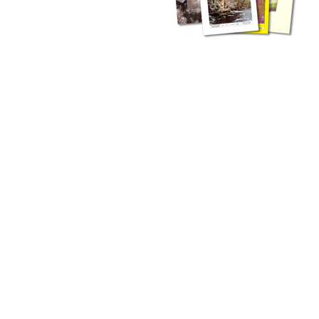
zahlreichen Buchreihen. Eine
Vielzahl der Hefte sind zum
Download freigegeben, andere
können Sie direkt bestellen.
Zur Dokumentation seines
Schaffens und zur Information
des Fachpublikums hat das
LGRB bzw. dessen
Vorgängerbehörde Geologisches
Landesamt (GLA) von Beginn an
Publikationen in gedruckter Form
herausgegeben. Dazu gehör(t)en
Abhandlungen (1953 bis 2002),
Jahreshefte (1955 bis 2004),
LGRB-Informationen (seit 1990),
Fachberichte (seit 2002) sowie
Sonderveröffentlichungen.
LGRB-Informationen
Die seit 1990 publizierten LGRB-Informationen beinhalten eine
Sammlung von Artikeln oder Beiträgen und erstrecken sich über