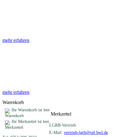
Abhandlungen
Die Abhandlungen des Geologischen Landesamtes, beginnend im
Jahr 1953, beinhalten eine Sammlung von Artikeln zu einem
gemeinsamen Fachthema ...
mehr erfahren
Sonderveröffentlichungen
Das LGRB gibt eine lose Reihe von Sonderveröffentlichungen
heraus. Diese individuell gestalteten Bücher, Broschüren oder
Online-Publikationen erstrecken sich ...
mehr erfahren
Warenkorb
Ihr Warenkorb ist leer.
Merkzettel
Ihr Merkzettel ist leer
LGRB-Vertrieb
E-Mail:
vertrieb-lgrb@rpf.bwl.de