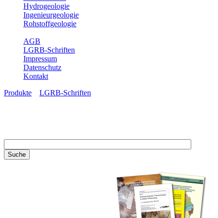
Hydrogeologie
Ingenieurgeologie
Rohstoffgeologie
Service
AGB
LGRB-Schriften
Impressum
Datenschutz
Kontakt
Produkte
»
LGRB-Schriften
LGRB-Schriften
Recherchieren Sie einzelne
Artikel in unseren
Veröffentlichungen mit obigen
Suchfeld oder stöbern Sie in
unseren Publikationsreihen. Hier
finden Sie alle Bände unserer