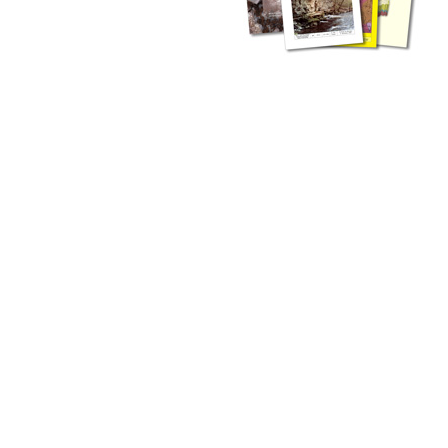
zahlreichen Buchreihen. Eine
Vielzahl der Hefte sind zum
Download freigegeben, andere
können Sie direkt bestellen.
Zur Dokumentation seines
Schaffens und zur Information
des Fachpublikums hat das
LGRB bzw. dessen
Vorgängerbehörde Geologisches
Landesamt (GLA) von Beginn an
Publikationen in gedruckter Form
herausgegeben. Dazu gehör(t)en
Abhandlungen (1953 bis 2002),
Jahreshefte (1955 bis 2004),
LGRB-Informationen (seit 1990),
Fachberichte (seit 2002) sowie
Sonderveröffentlichungen.
LGRB-Informationen
Die seit 1990 publizierten LGRB-Informationen beinhalten eine
Sammlung von Artikeln oder Beiträgen und erstrecken sich über