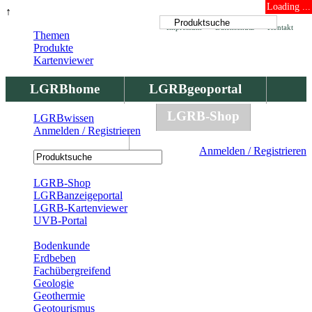
Loading ...
↑
Impressum
Datenschutz
Kontakt
Themen
Produkte
Kartenviewer
LGRBhome
LGRBgeoportal
LGRBbohrungen
LGRB-Shop
LGRBwissen
Anmelden / Registrieren
LGRBwissen
Anmelden / Registrieren
Registrierung
LGRB-Shop
LGRBanzeigeportal
LGRB-Kartenviewer
UVB-Portal
Produkte
Bodenkunde
Erdbeben
Fachübergreifend
Geologie
Geothermie
Geotourismus