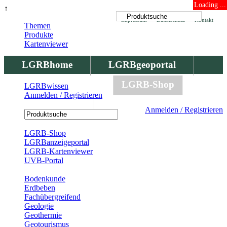
Loading ...
↑
Impressum
Datenschutz
Kontakt
Themen
Produkte
Kartenviewer
LGRBhome
LGRBgeoportal
LGRBbohrungen
LGRB-Shop
LGRBwissen
Anmelden / Registrieren
LGRBwissen
Anmelden / Registrieren
Registrierung
LGRB-Shop
LGRBanzeigeportal
LGRB-Kartenviewer
UVB-Portal
Produkte
Bodenkunde
Erdbeben
Fachübergreifend
Geologie
Geothermie
Geotourismus