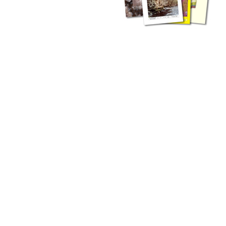
zahlreichen Buchreihen. Eine
Vielzahl der Hefte sind zum
Download freigegeben, andere
können Sie direkt bestellen.
Zur Dokumentation seines
Schaffens und zur Information
des Fachpublikums hat das
LGRB bzw. dessen
Vorgängerbehörde Geologisches
Landesamt (GLA) von Beginn an
Publikationen in gedruckter Form
herausgegeben. Dazu gehör(t)en
Abhandlungen (1953 bis 2002),
Jahreshefte (1955 bis 2004),
LGRB-Informationen (seit 1990),
Fachberichte (seit 2002) sowie
Sonderveröffentlichungen.
LGRB-Informationen
Die seit 1990 publizierten LGRB-Informationen beinhalten eine
Sammlung von Artikeln oder Beiträgen und erstrecken sich über