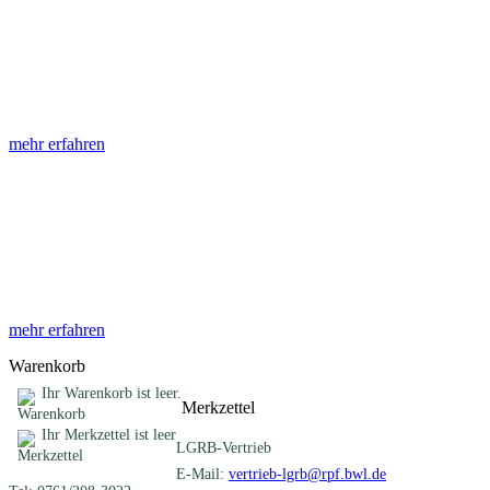
Abhandlungen
Die Abhandlungen des Geologischen Landesamtes, beginnend im
Jahr 1953, beinhalten eine Sammlung von Artikeln zu einem
gemeinsamen Fachthema ...
mehr erfahren
Sonderveröffentlichungen
Das LGRB gibt eine lose Reihe von Sonderveröffentlichungen
heraus. Diese individuell gestalteten Bücher, Broschüren oder
Online-Publikationen erstrecken sich ...
mehr erfahren
Warenkorb
Ihr Warenkorb ist leer.
Merkzettel
Ihr Merkzettel ist leer
LGRB-Vertrieb
E-Mail:
vertrieb-lgrb@rpf.bwl.de