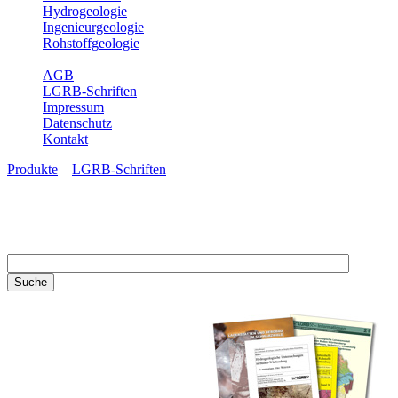
Hydrogeologie
Ingenieurgeologie
Rohstoffgeologie
Service
AGB
LGRB-Schriften
Impressum
Datenschutz
Kontakt
Produkte
»
LGRB-Schriften
LGRB-Schriften
Recherchieren Sie einzelne
Artikel in unseren
Veröffentlichungen mit obigen
Suchfeld oder stöbern Sie in
unseren Publikationsreihen. Hier
finden Sie alle Bände unserer