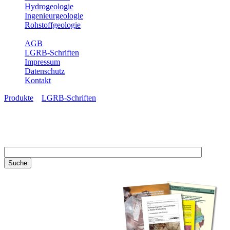
Hydrogeologie
Ingenieurgeologie
Rohstoffgeologie
Service
AGB
LGRB-Schriften
Impressum
Datenschutz
Kontakt
Produkte
»
LGRB-Schriften
LGRB-Schriften
Recherchieren Sie einzelne
Artikel in unseren
Veröffentlichungen mit obigen
Suchfeld oder stöbern Sie in
unseren Publikationsreihen. Hier
finden Sie alle Bände unserer