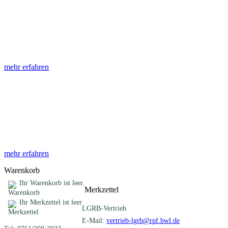
Abhandlungen
Die Abhandlungen des Geologischen Landesamtes, beginnend im
Jahr 1953, beinhalten eine Sammlung von Artikeln zu einem
gemeinsamen Fachthema ...
mehr erfahren
Sonderveröffentlichungen
Das LGRB gibt eine lose Reihe von Sonderveröffentlichungen
heraus. Diese individuell gestalteten Bücher, Broschüren oder
Online-Publikationen erstrecken sich ...
mehr erfahren
Warenkorb
Ihr Warenkorb ist leer.
Merkzettel
Ihr Merkzettel ist leer
LGRB-Vertrieb
E-Mail:
vertrieb-lgrb@rpf.bwl.de