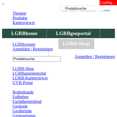
Loading ...
↑
Impressum
Datenschutz
Kontakt
Themen
Produkte
Kartenviewer
LGRBhome
LGRBgeoportal
LGRBbohrungen
LGRB-Shop
LGRBwissen
Anmelden / Registrieren
LGRBwissen
Anmelden / Registrieren
Registrierung
LGRB-Shop
LGRBanzeigeportal
LGRB-Kartenviewer
UVB-Portal
Produkte
Bodenkunde
Erdbeben
Fachübergreifend
Geologie
Geothermie
Geotourismus