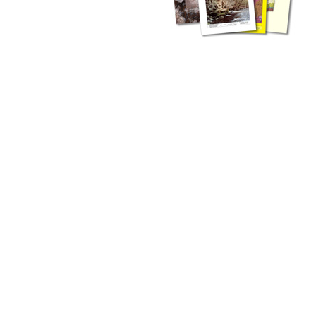
zahlreichen Buchreihen. Eine
Vielzahl der Hefte sind zum
Download freigegeben, andere
können Sie direkt bestellen.
Zur Dokumentation seines
Schaffens und zur Information
des Fachpublikums hat das
LGRB bzw. dessen
Vorgängerbehörde Geologisches
Landesamt (GLA) von Beginn an
Publikationen in gedruckter Form
herausgegeben. Dazu gehör(t)en
Abhandlungen (1953 bis 2002),
Jahreshefte (1955 bis 2004),
LGRB-Informationen (seit 1990),
Fachberichte (seit 2002) sowie
Sonderveröffentlichungen.
LGRB-Informationen
Die seit 1990 publizierten LGRB-Informationen beinhalten eine
Sammlung von Artikeln oder Beiträgen und erstrecken sich über