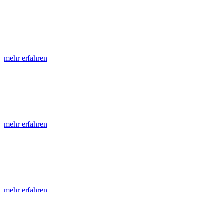
LGRB-Informationen
Die seit 1990 publizierten LGRB-Informationen beinhalten eine Samml
mehr erfahren
LGRB-Fachberichte
LGRB-Fachberichte sind, beginnend im Jahr 2002, einfach strukturier
mehr erfahren
Jahreshefte
Die Jahreshefte des LGRB, beginnend im Jahr 1955, zeigen in jeder A
mehr erfahren
Abhandlungen