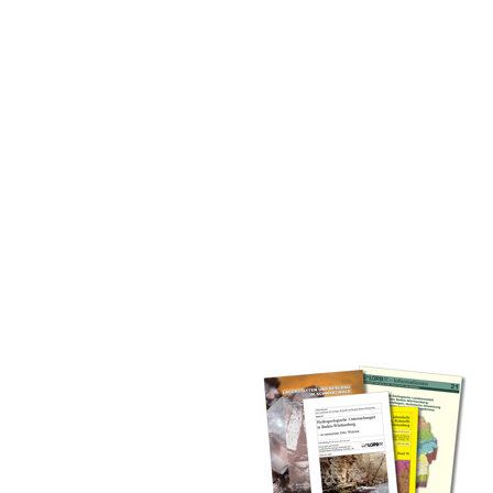
inden Sie alle Bände unserer
 Landesamt (GLA) von Beginn an
mationen (seit 1990), Fachberichte