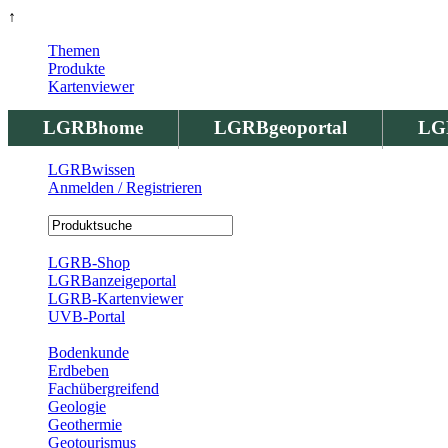
↑
Themen
Produkte
Kartenviewer
LGRBhome
LGRBgeoportal
LG
LGRBwissen
Anmelden / Registrieren
Registrierung
LGRB-Shop
LGRBanzeigeportal
LGRB-Kartenviewer
UVB-Portal
Produkte
Bodenkunde
Erdbeben
Fachübergreifend
Geologie
Geothermie
Geotourismus