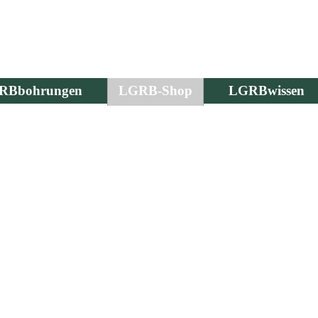
RBbohrungen
LGRB-Shop
LGRBwissen