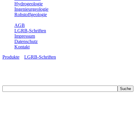
Hydrogeologie
Ingenieurgeologie
Rohstoffgeologie
Service
AGB
LGRB-Schriften
Impressum
Datenschutz
Kontakt
Produkte
»
LGRB-Schriften
LGRB-Schriften
Recherchieren Sie einzelne Artikel in unseren Veröffentlichungen mit 
zahlreichen Buchreihen. Eine Vielzahl der Hefte sind zum Download f
Zur Dokumentation seines Schaffens und zur Information des Fach
Publikationen in gedruckter Form herausgegeben. Dazu gehör(t)en Ab
(seit 2002) sowie Sonderveröffentlichungen.