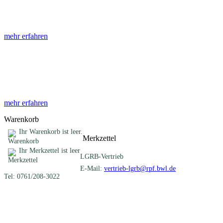
Die Abhandlungen des Geologischen Landesamtes, beginnend im Jahr
mehr erfahren
Sonderveröffentlichungen
Das LGRB gibt eine lose Reihe von Sonderveröffentlichungen heraus. D
mehr erfahren
Warenkorb
Ihr Warenkorb ist leer.
Merkzettel
Ihr Merkzettel ist leer
LGRB-Vertrieb
E-Mail:
vertrieb-lgrb@rpf.bwl.de
Tel: 0761/208-3022