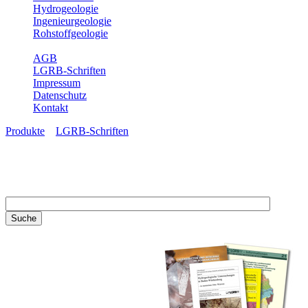
Hydrogeologie
Ingenieurgeologie
Rohstoffgeologie
Service
AGB
LGRB-Schriften
Impressum
Datenschutz
Kontakt
Produkte
»
LGRB-Schriften
LGRB-Schriften
Recherchieren Sie einzelne
Artikel in unseren
Veröffentlichungen mit obigen
Suchfeld oder stöbern Sie in
unseren Publikationsreihen. Hier
finden Sie alle Bände unserer