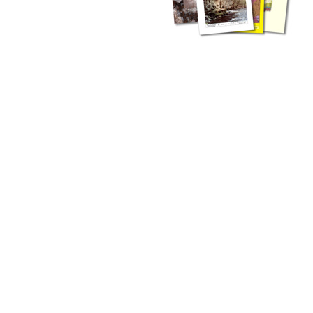
zahlreichen Buchreihen. Eine
Vielzahl der Hefte sind zum
Download freigegeben, andere
können Sie direkt bestellen.
Zur Dokumentation seines
Schaffens und zur Information
des Fachpublikums hat das
LGRB bzw. dessen
Vorgängerbehörde Geologisches
Landesamt (GLA) von Beginn an
Publikationen in gedruckter Form
herausgegeben. Dazu gehör(t)en
Abhandlungen (1953 bis 2002),
Jahreshefte (1955 bis 2004),
LGRB-Informationen (seit 1990),
Fachberichte (seit 2002) sowie
Sonderveröffentlichungen.
LGRB-Informationen
Die seit 1990 publizierten LGRB-Informationen beinhalten eine
Sammlung von Artikeln oder Beiträgen und erstrecken sich über