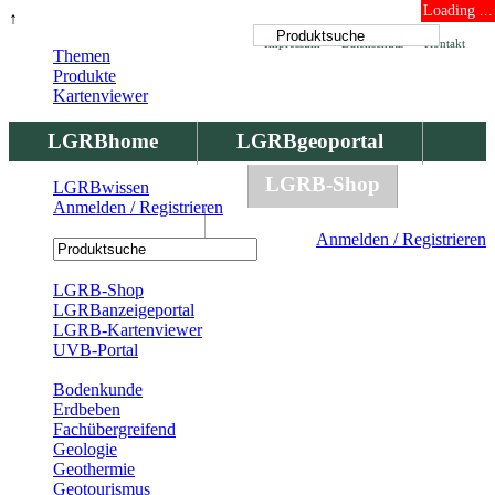
Loading ...
↑
Impressum
Datenschutz
Kontakt
Themen
Produkte
Kartenviewer
LGRBhome
LGRBgeoportal
LGRBbohrungen
LGRB-Shop
LGRBwissen
Anmelden / Registrieren
LGRBwissen
Anmelden / Registrieren
Registrierung
LGRB-Shop
LGRBanzeigeportal
LGRB-Kartenviewer
UVB-Portal
Produkte
Bodenkunde
Erdbeben
Fachübergreifend
Geologie
Geothermie
Geotourismus