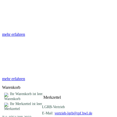
Abhandlungen
Die Abhandlungen des Geologischen Landesamtes, beginnend im
Jahr 1953, beinhalten eine Sammlung von Artikeln zu einem
gemeinsamen Fachthema ...
mehr erfahren
Sonderveröffentlichungen
Das LGRB gibt eine lose Reihe von Sonderveröffentlichungen
heraus. Diese individuell gestalteten Bücher, Broschüren oder
Online-Publikationen erstrecken sich ...
mehr erfahren
Warenkorb
Ihr Warenkorb ist leer.
Merkzettel
Ihr Merkzettel ist leer
LGRB-Vertrieb
E-Mail:
vertrieb-lgrb@rpf.bwl.de