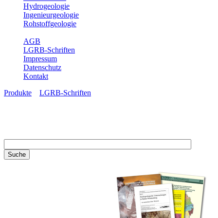
Hydrogeologie
Ingenieurgeologie
Rohstoffgeologie
Service
AGB
LGRB-Schriften
Impressum
Datenschutz
Kontakt
Produkte
»
LGRB-Schriften
LGRB-Schriften
Recherchieren Sie einzelne
Artikel in unseren
Veröffentlichungen mit obigen
Suchfeld oder stöbern Sie in
unseren Publikationsreihen. Hier
finden Sie alle Bände unserer