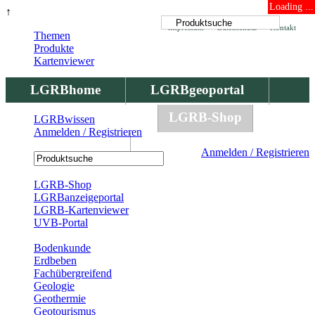
Loading ...
↑
Impressum
Datenschutz
Kontakt
Themen
Produkte
Kartenviewer
LGRBhome
LGRBgeoportal
LGRBbohrungen
LGRB-Shop
LGRBwissen
Anmelden / Registrieren
LGRBwissen
Anmelden / Registrieren
Registrierung
LGRB-Shop
LGRBanzeigeportal
LGRB-Kartenviewer
UVB-Portal
Produkte
Bodenkunde
Erdbeben
Fachübergreifend
Geologie
Geothermie
Geotourismus