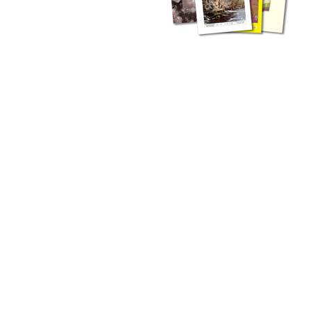
zahlreichen Buchreihen. Eine
Vielzahl der Hefte sind zum
Download freigegeben, andere
können Sie direkt bestellen.
Zur Dokumentation seines
Schaffens und zur Information
des Fachpublikums hat das
LGRB bzw. dessen
Vorgängerbehörde Geologisches
Landesamt (GLA) von Beginn an
Publikationen in gedruckter Form
herausgegeben. Dazu gehör(t)en
Abhandlungen (1953 bis 2002),
Jahreshefte (1955 bis 2004),
LGRB-Informationen (seit 1990),
Fachberichte (seit 2002) sowie
Sonderveröffentlichungen.
LGRB-Informationen
Die seit 1990 publizierten LGRB-Informationen beinhalten eine
Sammlung von Artikeln oder Beiträgen und erstrecken sich über