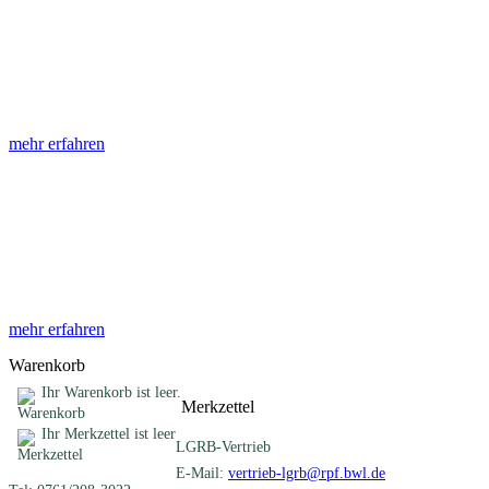
Abhandlungen
Die Abhandlungen des Geologischen Landesamtes, beginnend im
Jahr 1953, beinhalten eine Sammlung von Artikeln zu einem
gemeinsamen Fachthema ...
mehr erfahren
Sonderveröffentlichungen
Das LGRB gibt eine lose Reihe von Sonderveröffentlichungen
heraus. Diese individuell gestalteten Bücher, Broschüren oder
Online-Publikationen erstrecken sich ...
mehr erfahren
Warenkorb
Ihr Warenkorb ist leer.
Merkzettel
Ihr Merkzettel ist leer
LGRB-Vertrieb
E-Mail:
vertrieb-lgrb@rpf.bwl.de