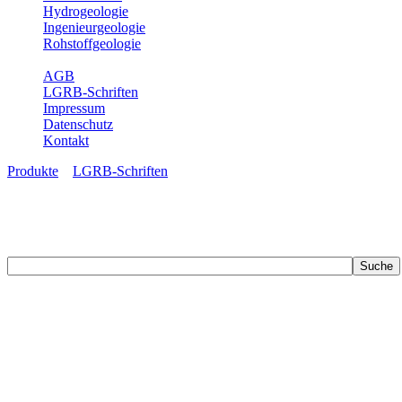
Hydrogeologie
Ingenieurgeologie
Rohstoffgeologie
Service
AGB
LGRB-Schriften
Impressum
Datenschutz
Kontakt
Produkte
»
LGRB-Schriften
LGRB-Schriften
Recherchieren Sie einzelne Artikel in unseren Veröffentlichungen mit 
zahlreichen Buchreihen. Eine Vielzahl der Hefte sind zum Download f
Zur Dokumentation seines Schaffens und zur Information des Fach
Publikationen in gedruckter Form herausgegeben. Dazu gehör(t)en Ab
(seit 2002) sowie Sonderveröffentlichungen.