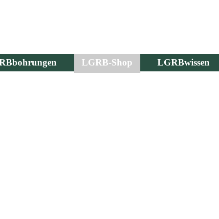
RBbohrungen
LGRB-Shop
LGRBwissen