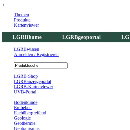
↑
Themen
Produkte
Kartenviewer
LGRBhome
LGRBgeoportal
LG
LGRBwissen
Anmelden / Registrieren
Registrierung
LGRB-Shop
LGRBanzeigeportal
LGRB-Kartenviewer
UVB-Portal
Produkte
Bodenkunde
Erdbeben
Fachübergreifend
Geologie
Geothermie
Geotourismus