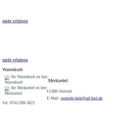
Die Abhandlungen des Geologischen Landesamtes, beginnend im Jahr
mehr erfahren
Sonderveröffentlichungen
Das LGRB gibt eine lose Reihe von Sonderveröffentlichungen heraus. D
mehr erfahren
Warenkorb
Ihr Warenkorb ist leer.
Merkzettel
Ihr Merkzettel ist leer
LGRB-Vertrieb
E-Mail:
vertrieb-lgrb@rpf.bwl.de
Tel: 0761/208-3022