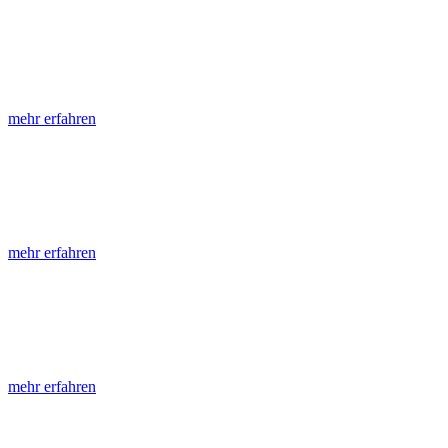
LGRB-Informationen
Die seit 1990 publizierten LGRB-Informationen beinhalten eine Samml
mehr erfahren
LGRB-Fachberichte
LGRB-Fachberichte sind, beginnend im Jahr 2002, einfach strukturier
mehr erfahren
Jahreshefte
Die Jahreshefte des LGRB, beginnend im Jahr 1955, zeigen in jeder A
mehr erfahren
Abhandlungen