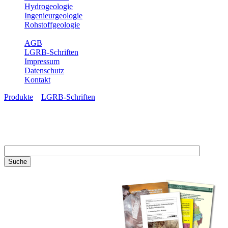
Hydrogeologie
Ingenieurgeologie
Rohstoffgeologie
Service
AGB
LGRB-Schriften
Impressum
Datenschutz
Kontakt
Produkte
»
LGRB-Schriften
LGRB-Schriften
Recherchieren Sie einzelne
Artikel in unseren
Veröffentlichungen mit obigen
Suchfeld oder stöbern Sie in
unseren Publikationsreihen. Hier
finden Sie alle Bände unserer