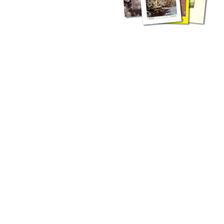
zahlreichen Buchreihen. Eine
Vielzahl der Hefte sind zum
Download freigegeben, andere
können Sie direkt bestellen.
Zur Dokumentation seines
Schaffens und zur Information
des Fachpublikums hat das
LGRB bzw. dessen
Vorgängerbehörde Geologisches
Landesamt (GLA) von Beginn an
Publikationen in gedruckter Form
herausgegeben. Dazu gehör(t)en
Abhandlungen (1953 bis 2002),
Jahreshefte (1955 bis 2004),
LGRB-Informationen (seit 1990),
Fachberichte (seit 2002) sowie
Sonderveröffentlichungen.
LGRB-Informationen
Die seit 1990 publizierten LGRB-Informationen beinhalten eine
Sammlung von Artikeln oder Beiträgen und erstrecken sich über