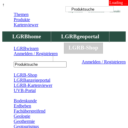
Loading ...
↑
Impressum
Datenschutz
Kontakt
Themen
Produkte
Kartenviewer
LGRBhome
LGRBgeoportal
LGRBbohrungen
LGRB-Shop
LGRBwissen
Anmelden / Registrieren
LGRBwissen
Anmelden / Registrieren
Registrierung
LGRB-Shop
LGRBanzeigeportal
LGRB-Kartenviewer
UVB-Portal
Produkte
Bodenkunde
Erdbeben
Fachübergreifend
Geologie
Geothermie
Geotourismus