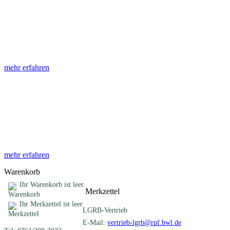
Abhandlungen
Die Abhandlungen des Geologischen Landesamtes, beginnend im
Jahr 1953, beinhalten eine Sammlung von Artikeln zu einem
gemeinsamen Fachthema ...
mehr erfahren
Sonderveröffentlichungen
Das LGRB gibt eine lose Reihe von Sonderveröffentlichungen
heraus. Diese individuell gestalteten Bücher, Broschüren oder
Online-Publikationen erstrecken sich ...
mehr erfahren
Warenkorb
Ihr Warenkorb ist leer.
Merkzettel
Ihr Merkzettel ist leer
LGRB-Vertrieb
E-Mail:
vertrieb-lgrb@rpf.bwl.de