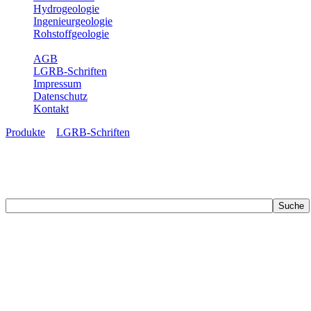
Hydrogeologie
Ingenieurgeologie
Rohstoffgeologie
Service
AGB
LGRB-Schriften
Impressum
Datenschutz
Kontakt
Produkte
»
LGRB-Schriften
LGRB-Schriften
Recherchieren Sie einzelne Artikel in unseren Veröffentlichungen mit 
zahlreichen Buchreihen. Eine Vielzahl der Hefte sind zum Download f
Zur Dokumentation seines Schaffens und zur Information des Fach
Publikationen in gedruckter Form herausgegeben. Dazu gehör(t)en Ab
(seit 2002) sowie Sonderveröffentlichungen.