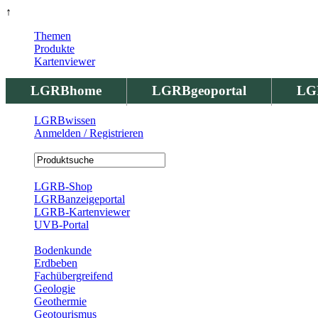
↑
Themen
Produkte
Kartenviewer
LGRBhome
LGRBgeoportal
LG
LGRBwissen
Anmelden / Registrieren
Registrierung
LGRB-Shop
LGRBanzeigeportal
LGRB-Kartenviewer
UVB-Portal
Produkte
Bodenkunde
Erdbeben
Fachübergreifend
Geologie
Geothermie
Geotourismus