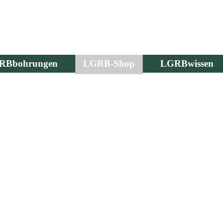
RBbohrungen
LGRB-Shop
LGRBwissen