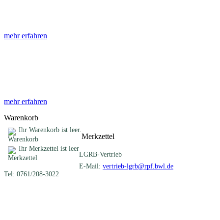
Die Abhandlungen des Geologischen Landesamtes, beginnend im Jahr
mehr erfahren
Sonderveröffentlichungen
Das LGRB gibt eine lose Reihe von Sonderveröffentlichungen heraus. D
mehr erfahren
Warenkorb
Ihr Warenkorb ist leer.
Merkzettel
Ihr Merkzettel ist leer
LGRB-Vertrieb
E-Mail:
vertrieb-lgrb@rpf.bwl.de
Tel: 0761/208-3022