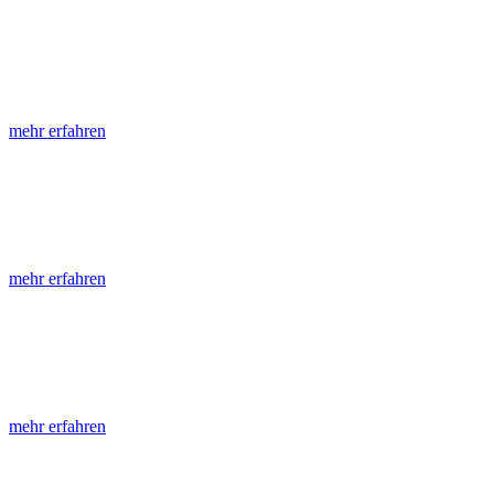
LGRB-Informationen
Die seit 1990 publizierten LGRB-Informationen beinhalten eine Samml
mehr erfahren
LGRB-Fachberichte
LGRB-Fachberichte sind, beginnend im Jahr 2002, einfach strukturier
mehr erfahren
Jahreshefte
Die Jahreshefte des LGRB, beginnend im Jahr 1955, zeigen in jeder A
mehr erfahren
Abhandlungen