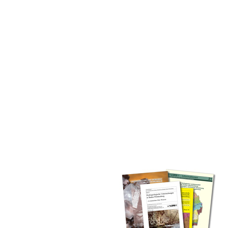
inden Sie alle Bände unserer
 Landesamt (GLA) von Beginn an
mationen (seit 1990), Fachberichte