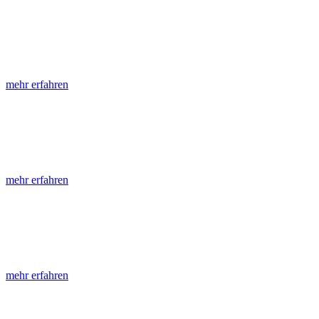
LGRB-Informationen
Die seit 1990 publizierten LGRB-Informationen beinhalten eine Samml
mehr erfahren
LGRB-Fachberichte
LGRB-Fachberichte sind, beginnend im Jahr 2002, einfach strukturier
mehr erfahren
Jahreshefte
Die Jahreshefte des LGRB, beginnend im Jahr 1955, zeigen in jeder A
mehr erfahren
Abhandlungen