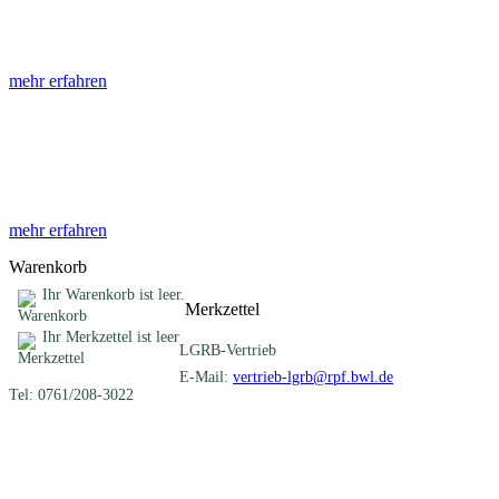
Die Abhandlungen des Geologischen Landesamtes, beginnend im Jahr
mehr erfahren
Sonderveröffentlichungen
Das LGRB gibt eine lose Reihe von Sonderveröffentlichungen heraus. D
mehr erfahren
Warenkorb
Ihr Warenkorb ist leer.
Merkzettel
Ihr Merkzettel ist leer
LGRB-Vertrieb
E-Mail:
vertrieb-lgrb@rpf.bwl.de
Tel: 0761/208-3022