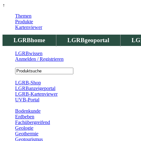
↑
Themen
Produkte
Kartenviewer
LGRBhome
LGRBgeoportal
LG
LGRBwissen
Anmelden / Registrieren
Registrierung
LGRB-Shop
LGRBanzeigeportal
LGRB-Kartenviewer
UVB-Portal
Produkte
Bodenkunde
Erdbeben
Fachübergreifend
Geologie
Geothermie
Geotourismus