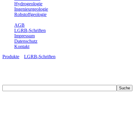
Hydrogeologie
Ingenieurgeologie
Rohstoffgeologie
Service
AGB
LGRB-Schriften
Impressum
Datenschutz
Kontakt
Produkte
»
LGRB-Schriften
LGRB-Schriften
Recherchieren Sie einzelne Artikel in unseren Veröffentlichungen mit 
zahlreichen Buchreihen. Eine Vielzahl der Hefte sind zum Download f
Zur Dokumentation seines Schaffens und zur Information des Fach
Publikationen in gedruckter Form herausgegeben. Dazu gehör(t)en Ab
(seit 2002) sowie Sonderveröffentlichungen.