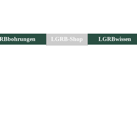
RBbohrungen
LGRB-Shop
LGRBwissen