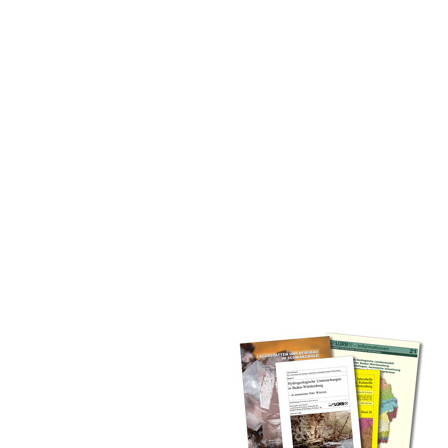
inden Sie alle Bände unserer
 Landesamt (GLA) von Beginn an
mationen (seit 1990), Fachberichte